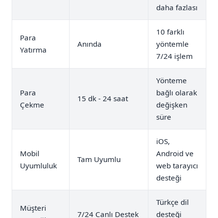
daha fazlası
10 farklı
Para
Anında
yöntemle
Yatırma
7/24 işlem
Yönteme
Para
bağlı olarak
15 dk - 24 saat
Çekme
değişken
süre
iOS,
Mobil
Android ve
Tam Uyumlu
Uyumluluk
web tarayıcı
desteği
Türkçe dil
Müşteri
7/24 Canlı Destek
desteği