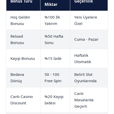
Bonus Türü
Geçerlilik
Miktar
Hoş Geldin
%100 İlk
Yeni Üyelere
Bonusu
Yatırım
Özel
Reload
%50 Hafta
Cuma - Pazar
Bonusu
Sonu
Haftalık
Kayıp Bonusu
%15 İade
Otomatik
Bedava
50 - 100
Belirli Slot
Dönüş
Free Spin
Oyunlarında
Canlı
Canlı Casino
%20 Kayıp
Masalarda
Discount
İadesi
Geçerli