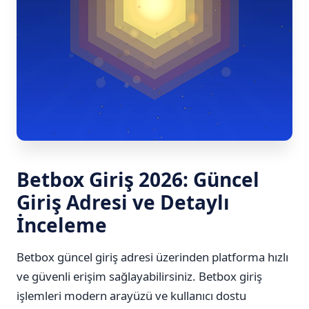
Betbox Giriş 2026: Güncel
Giriş Adresi ve Detaylı
İnceleme
Betbox güncel giriş adresi üzerinden platforma hızlı
ve güvenli erişim sağlayabilirsiniz. Betbox giriş
işlemleri modern arayüzü ve kullanıcı dostu