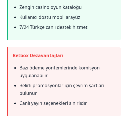
Zengin casino oyun kataloğu
Kullanıcı dostu mobil arayüz
7/24 Türkçe canlı destek hizmeti
Betbox Dezavantajları
Bazı ödeme yöntemlerinde komisyon
uygulanabilir
Belirli promosyonlar için çevrim şartları
bulunur
Canlı yayın seçenekleri sınırlıdır