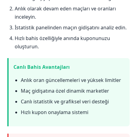
Anlık olarak devam eden maçları ve oranları
inceleyin.
İstatistik panelinden maçın gidişatını analiz edin.
Hızlı bahis özelliğiyle anında kuponunuzu
oluşturun.
Canlı Bahis Avantajları
Anlık oran güncellemeleri ve yüksek limitler
Maç gidişatına özel dinamik marketler
Canlı istatistik ve grafiksel veri desteği
Hızlı kupon onaylama sistemi