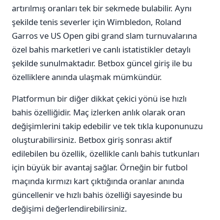
artırılmış oranları tek bir sekmede bulabilir. Aynı
şekilde tenis severler için Wimbledon, Roland
Garros ve US Open gibi grand slam turnuvalarına
özel bahis marketleri ve canlı istatistikler detaylı
şekilde sunulmaktadır. Betbox güncel giriş ile bu
özelliklere anında ulaşmak mümkündür.
Platformun bir diğer dikkat çekici yönü ise hızlı
bahis özelliğidir. Maç izlerken anlık olarak oran
değişimlerini takip edebilir ve tek tıkla kuponunuzu
oluşturabilirsiniz. Betbox giriş sonrası aktif
edilebilen bu özellik, özellikle canlı bahis tutkunları
için büyük bir avantaj sağlar. Örneğin bir futbol
maçında kırmızı kart çıktığında oranlar anında
güncellenir ve hızlı bahis özelliği sayesinde bu
değişimi değerlendirebilirsiniz.