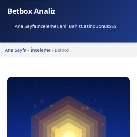
Betbox Analiz
Ana Sayfa
İnceleme
Canlı Bahis
Casino
Bonus
SSS
Ana Sayfa
İnceleme
/
/
Betbox