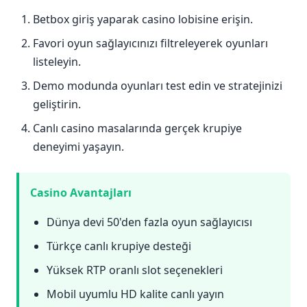
Betbox giriş yaparak casino lobisine erişin.
Favori oyun sağlayıcınızı filtreleyerek oyunları
listeleyin.
Demo modunda oyunları test edin ve stratejinizi
geliştirin.
Canlı casino masalarında gerçek krupiye
deneyimi yaşayın.
Casino Avantajları
Dünya devi 50'den fazla oyun sağlayıcısı
Türkçe canlı krupiye desteği
Yüksek RTP oranlı slot seçenekleri
Mobil uyumlu HD kalite canlı yayın