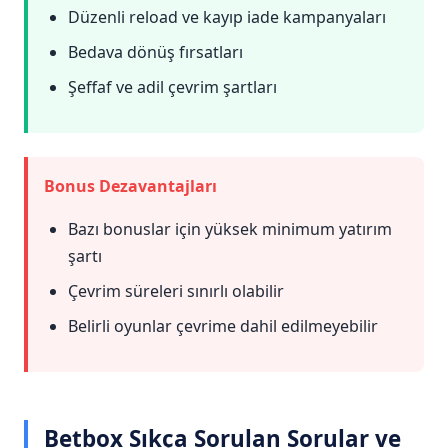
Düzenli reload ve kayıp iade kampanyaları
Bedava dönüş fırsatları
Şeffaf ve adil çevrim şartları
Bonus Dezavantajları
Bazı bonuslar için yüksek minimum yatırım
şartı
Çevrim süreleri sınırlı olabilir
Belirli oyunlar çevrime dahil edilmeyebilir
Betbox Sıkça Sorulan Sorular ve