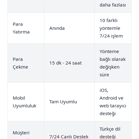
daha fazlası
10 farklı
Para
Anında
yöntemle
Yatırma
7/24 işlem
Yönteme
Para
bağlı olarak
15 dk - 24 saat
Çekme
değişken
süre
iOS,
Mobil
Android ve
Tam Uyumlu
Uyumluluk
web tarayıcı
desteği
Türkçe dil
Müşteri
7/24 Canlı Destek
desteği