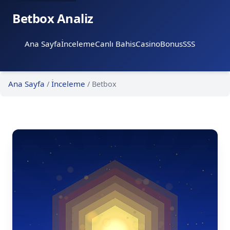
Betbox Analiz
Ana Sayfa
İnceleme
Canlı Bahis
Casino
Bonus
SSS
Ana Sayfa
İnceleme
/
/
Betbox