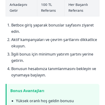
Arkadaşını
100 TL
Her Başarılı
Getir
Referans
Referans
Betbox giriş yaparak bonuslar sayfasını ziyaret
edin.
Aktif kampanyaları ve çevrim şartlarını dikkatlice
okuyun.
İlgili bonus için minimum yatırım şartını yerine
getirin.
Bonusun hesabınıza tanımlanmasını bekleyin ve
oynamaya başlayın.
Bonus Avantajları
Yüksek oranlı hoş geldin bonusu