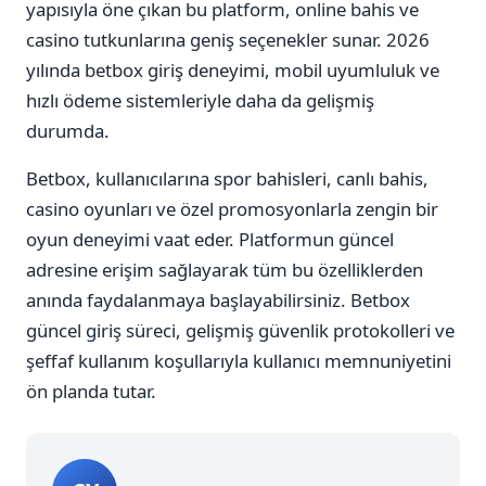
yapısıyla öne çıkan bu platform, online bahis ve
casino tutkunlarına geniş seçenekler sunar. 2026
yılında betbox giriş deneyimi, mobil uyumluluk ve
hızlı ödeme sistemleriyle daha da gelişmiş
durumda.
Betbox, kullanıcılarına spor bahisleri, canlı bahis,
casino oyunları ve özel promosyonlarla zengin bir
oyun deneyimi vaat eder. Platformun güncel
adresine erişim sağlayarak tüm bu özelliklerden
anında faydalanmaya başlayabilirsiniz. Betbox
güncel giriş süreci, gelişmiş güvenlik protokolleri ve
şeffaf kullanım koşullarıyla kullanıcı memnuniyetini
ön planda tutar.