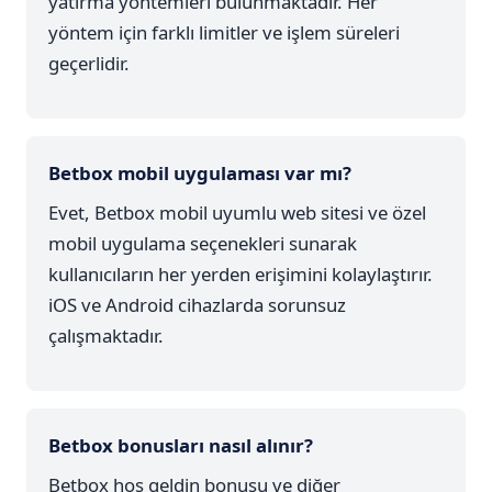
yatırma yöntemleri bulunmaktadır. Her
yöntem için farklı limitler ve işlem süreleri
geçerlidir.
Betbox mobil uygulaması var mı?
Evet, Betbox mobil uyumlu web sitesi ve özel
mobil uygulama seçenekleri sunarak
kullanıcıların her yerden erişimini kolaylaştırır.
iOS ve Android cihazlarda sorunsuz
çalışmaktadır.
Betbox bonusları nasıl alınır?
Betbox hoş geldin bonusu ve diğer