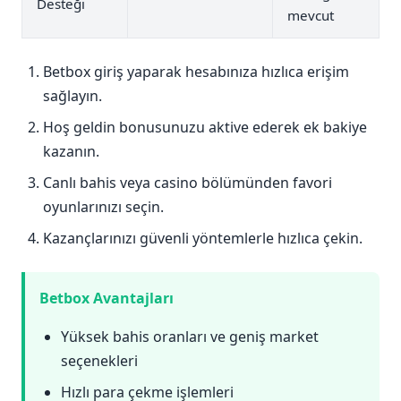
Desteği
mevcut
Betbox giriş yaparak hesabınıza hızlıca erişim
sağlayın.
Hoş geldin bonusunuzu aktive ederek ek bakiye
kazanın.
Canlı bahis veya casino bölümünden favori
oyunlarınızı seçin.
Kazançlarınızı güvenli yöntemlerle hızlıca çekin.
Betbox Avantajları
Yüksek bahis oranları ve geniş market
seçenekleri
Hızlı para çekme işlemleri