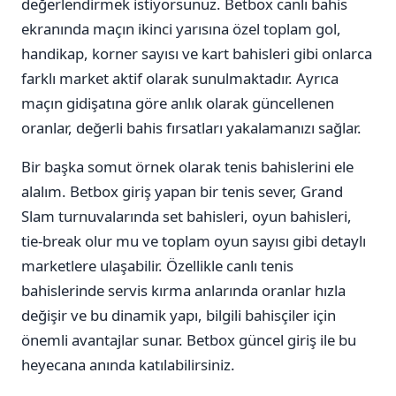
değerlendirmek istiyorsunuz. Betbox canlı bahis
ekranında maçın ikinci yarısına özel toplam gol,
handikap, korner sayısı ve kart bahisleri gibi onlarca
farklı market aktif olarak sunulmaktadır. Ayrıca
maçın gidişatına göre anlık olarak güncellenen
oranlar, değerli bahis fırsatları yakalamanızı sağlar.
Bir başka somut örnek olarak tenis bahislerini ele
alalım. Betbox giriş yapan bir tenis sever, Grand
Slam turnuvalarında set bahisleri, oyun bahisleri,
tie-break olur mu ve toplam oyun sayısı gibi detaylı
marketlere ulaşabilir. Özellikle canlı tenis
bahislerinde servis kırma anlarında oranlar hızla
değişir ve bu dinamik yapı, bilgili bahisçiler için
önemli avantajlar sunar. Betbox güncel giriş ile bu
heyecana anında katılabilirsiniz.