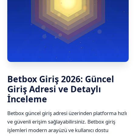
Betbox Giriş 2026: Güncel
Giriş Adresi ve Detaylı
İnceleme
Betbox güncel giriş adresi üzerinden platforma hızlı
ve güvenli erişim sağlayabilirsiniz. Betbox giriş
işlemleri modern arayüzü ve kullanıcı dostu