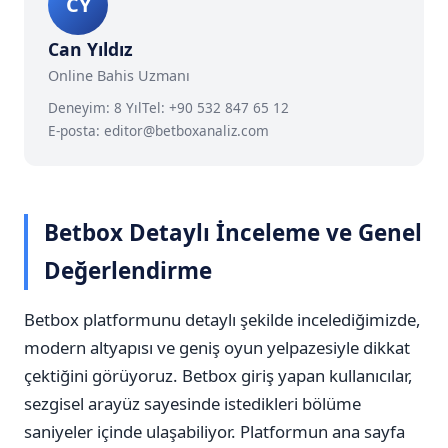
CY
Can Yıldız
Online Bahis Uzmanı
Deneyim: 8 Yıl
Tel: +90 532 847 65 12
E-posta: editor@betboxanaliz.com
Betbox Detaylı İnceleme ve Genel
Değerlendirme
Betbox platformunu detaylı şekilde incelediğimizde,
modern altyapısı ve geniş oyun yelpazesiyle dikkat
çektiğini görüyoruz. Betbox giriş yapan kullanıcılar,
sezgisel arayüz sayesinde istedikleri bölüme
saniyeler içinde ulaşabiliyor. Platformun ana sayfa