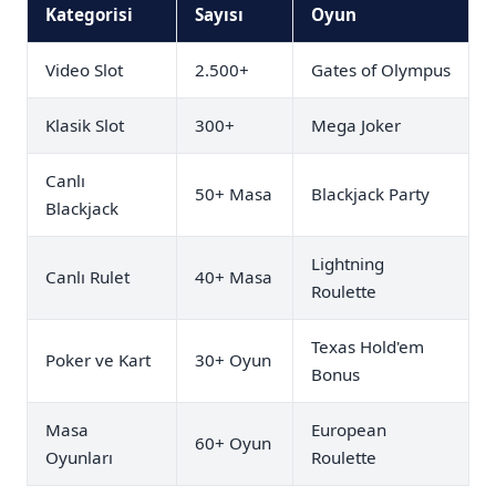
Kategorisi
Sayısı
Oyun
Video Slot
2.500+
Gates of Olympus
Klasik Slot
300+
Mega Joker
Canlı
50+ Masa
Blackjack Party
Blackjack
Lightning
Canlı Rulet
40+ Masa
Roulette
Texas Hold'em
Poker ve Kart
30+ Oyun
Bonus
Masa
European
60+ Oyun
Oyunları
Roulette