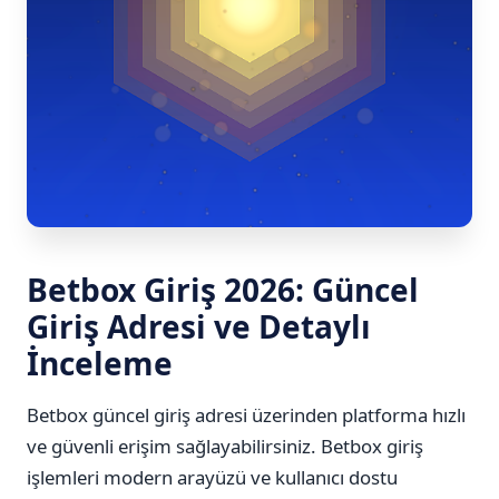
Betbox Giriş 2026: Güncel
Giriş Adresi ve Detaylı
İnceleme
Betbox güncel giriş adresi üzerinden platforma hızlı
ve güvenli erişim sağlayabilirsiniz. Betbox giriş
işlemleri modern arayüzü ve kullanıcı dostu