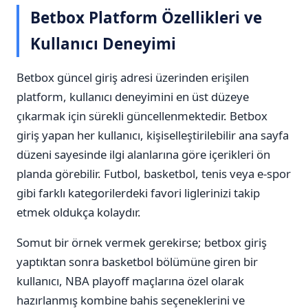
Betbox Platform Özellikleri ve
Kullanıcı Deneyimi
Betbox güncel giriş adresi üzerinden erişilen
platform, kullanıcı deneyimini en üst düzeye
çıkarmak için sürekli güncellenmektedir. Betbox
giriş yapan her kullanıcı, kişiselleştirilebilir ana sayfa
düzeni sayesinde ilgi alanlarına göre içerikleri ön
planda görebilir. Futbol, basketbol, tenis veya e-spor
gibi farklı kategorilerdeki favori liglerinizi takip
etmek oldukça kolaydır.
Somut bir örnek vermek gerekirse; betbox giriş
yaptıktan sonra basketbol bölümüne giren bir
kullanıcı, NBA playoff maçlarına özel olarak
hazırlanmış kombine bahis seçeneklerini ve