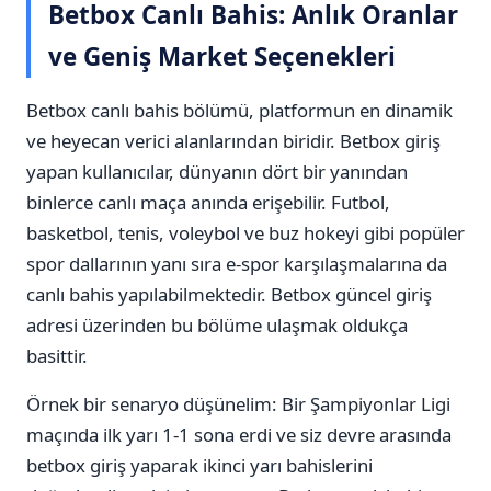
Betbox Canlı Bahis: Anlık Oranlar
ve Geniş Market Seçenekleri
Betbox canlı bahis bölümü, platformun en dinamik
ve heyecan verici alanlarından biridir. Betbox giriş
yapan kullanıcılar, dünyanın dört bir yanından
binlerce canlı maça anında erişebilir. Futbol,
basketbol, tenis, voleybol ve buz hokeyi gibi popüler
spor dallarının yanı sıra e-spor karşılaşmalarına da
canlı bahis yapılabilmektedir. Betbox güncel giriş
adresi üzerinden bu bölüme ulaşmak oldukça
basittir.
Örnek bir senaryo düşünelim: Bir Şampiyonlar Ligi
maçında ilk yarı 1-1 sona erdi ve siz devre arasında
betbox giriş yaparak ikinci yarı bahislerini