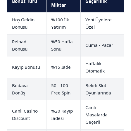
Bonus Türü
Geçerlilik
Miktar
Hoş Geldin
%100 İlk
Yeni Üyelere
Bonusu
Yatırım
Özel
Reload
%50 Hafta
Cuma - Pazar
Bonusu
Sonu
Haftalık
Kayıp Bonusu
%15 İade
Otomatik
Bedava
50 - 100
Belirli Slot
Dönüş
Free Spin
Oyunlarında
Canlı
Canlı Casino
%20 Kayıp
Masalarda
Discount
İadesi
Geçerli