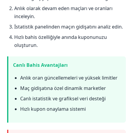
Anlık olarak devam eden maçları ve oranları
inceleyin.
İstatistik panelinden maçın gidişatını analiz edin.
Hızlı bahis özelliğiyle anında kuponunuzu
oluşturun.
Canlı Bahis Avantajları
Anlık oran güncellemeleri ve yüksek limitler
Maç gidişatına özel dinamik marketler
Canlı istatistik ve grafiksel veri desteği
Hızlı kupon onaylama sistemi