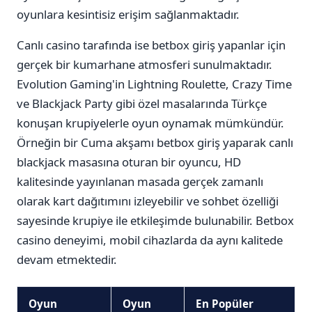
oyunlara kesintisiz erişim sağlanmaktadır.
Canlı casino tarafında ise betbox giriş yapanlar için
gerçek bir kumarhane atmosferi sunulmaktadır.
Evolution Gaming'in Lightning Roulette, Crazy Time
ve Blackjack Party gibi özel masalarında Türkçe
konuşan krupiyelerle oyun oynamak mümkündür.
Örneğin bir Cuma akşamı betbox giriş yaparak canlı
blackjack masasına oturan bir oyuncu, HD
kalitesinde yayınlanan masada gerçek zamanlı
olarak kart dağıtımını izleyebilir ve sohbet özelliği
sayesinde krupiye ile etkileşimde bulunabilir. Betbox
casino deneyimi, mobil cihazlarda da aynı kalitede
devam etmektedir.
Oyun
Oyun
En Popüler