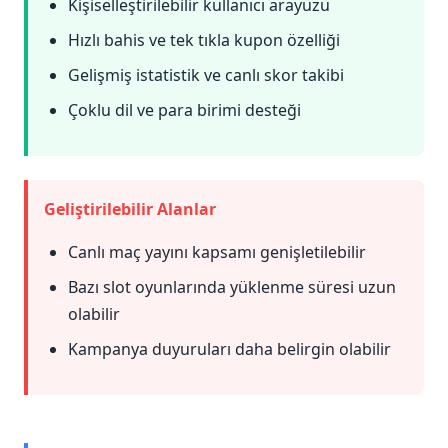
Kişiselleştirilebilir kullanıcı arayüzü
Hızlı bahis ve tek tıkla kupon özelliği
Gelişmiş istatistik ve canlı skor takibi
Çoklu dil ve para birimi desteği
Geliştirilebilir Alanlar
Canlı maç yayını kapsamı genişletilebilir
Bazı slot oyunlarında yüklenme süresi uzun
olabilir
Kampanya duyuruları daha belirgin olabilir