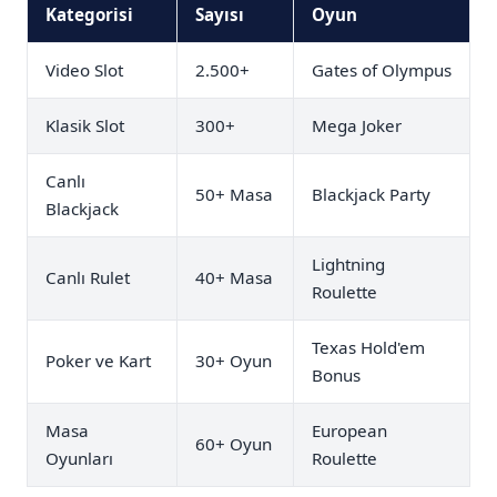
Kategorisi
Sayısı
Oyun
Video Slot
2.500+
Gates of Olympus
Klasik Slot
300+
Mega Joker
Canlı
50+ Masa
Blackjack Party
Blackjack
Lightning
Canlı Rulet
40+ Masa
Roulette
Texas Hold'em
Poker ve Kart
30+ Oyun
Bonus
Masa
European
60+ Oyun
Oyunları
Roulette