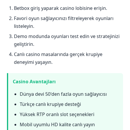
Betbox giriş yaparak casino lobisine erişin.
Favori oyun sağlayıcınızı filtreleyerek oyunları
listeleyin.
Demo modunda oyunları test edin ve stratejinizi
geliştirin.
Canlı casino masalarında gerçek krupiye
deneyimi yaşayın.
Casino Avantajları
Dünya devi 50'den fazla oyun sağlayıcısı
Türkçe canlı krupiye desteği
Yüksek RTP oranlı slot seçenekleri
Mobil uyumlu HD kalite canlı yayın