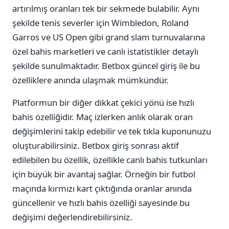
artırılmış oranları tek bir sekmede bulabilir. Aynı
şekilde tenis severler için Wimbledon, Roland
Garros ve US Open gibi grand slam turnuvalarına
özel bahis marketleri ve canlı istatistikler detaylı
şekilde sunulmaktadır. Betbox güncel giriş ile bu
özelliklere anında ulaşmak mümkündür.
Platformun bir diğer dikkat çekici yönü ise hızlı
bahis özelliğidir. Maç izlerken anlık olarak oran
değişimlerini takip edebilir ve tek tıkla kuponunuzu
oluşturabilirsiniz. Betbox giriş sonrası aktif
edilebilen bu özellik, özellikle canlı bahis tutkunları
için büyük bir avantaj sağlar. Örneğin bir futbol
maçında kırmızı kart çıktığında oranlar anında
güncellenir ve hızlı bahis özelliği sayesinde bu
değişimi değerlendirebilirsiniz.