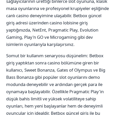
sağlayıcılarının ürettiği binlerce slot oyununa, klasik
masa oyunlarına ve profesyonel krupiyeler eşliğinde
canlı casino deneyimine ulaşabilir. Betbox güncel
giriş adresi üzerinden casino lobisine giriş
yaptığınızda, NetEnt, Pragmatic Play, Evolution
Gaming, Play'n GO ve Microgaming gibi dev
isimlerin oyunlarıyla karşılaşırsınız.
Somut bir kullanım senaryosu düşünelim: Betbox
giriş yaptıktan sonra casino bölümüne giren bir
kullanıcı, Sweet Bonanza, Gates of Olympus ve Big
Bass Bonanza gibi popüler slot oyunlarını demo
modunda deneyebilir ve ardından gerçek para ile
oynamaya başlayabilir. Özellikle Pragmatic Play'in
düşük bahis limitli ve yüksek volatiliteye sahip
oyunları, hem yeni başlayanlar hem de deneyimli
oyuncular için idealdir. Betbox güncel giriş ile bu