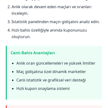
Anlık olarak devam eden maçları ve oranları
inceleyin.
İstatistik panelinden maçın gidişatını analiz edin.
Hızlı bahis özelliğiyle anında kuponunuzu
oluşturun.
Canlı Bahis Avantajları
Anlık oran güncellemeleri ve yüksek limitler
Maç gidişatına özel dinamik marketler
Canlı istatistik ve grafiksel veri desteği
Hızlı kupon onaylama sistemi