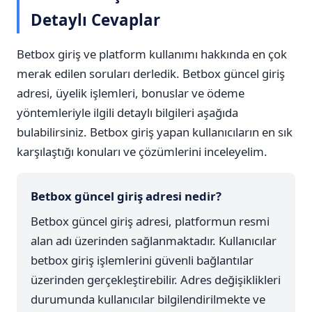
Detaylı Cevaplar
Betbox giriş ve platform kullanımı hakkında en çok
merak edilen soruları derledik. Betbox güncel giriş
adresi, üyelik işlemleri, bonuslar ve ödeme
yöntemleriyle ilgili detaylı bilgileri aşağıda
bulabilirsiniz. Betbox giriş yapan kullanıcıların en sık
karşılaştığı konuları ve çözümlerini inceleyelim.
Betbox güncel giriş adresi nedir?
Betbox güncel giriş adresi, platformun resmi
alan adı üzerinden sağlanmaktadır. Kullanıcılar
betbox giriş işlemlerini güvenli bağlantılar
üzerinden gerçekleştirebilir. Adres değişiklikleri
durumunda kullanıcılar bilgilendirilmekte ve