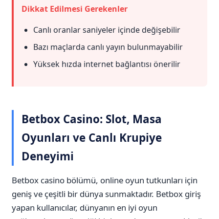
Dikkat Edilmesi Gerekenler
Canlı oranlar saniyeler içinde değişebilir
Bazı maçlarda canlı yayın bulunmayabilir
Yüksek hızda internet bağlantısı önerilir
Betbox Casino: Slot, Masa
Oyunları ve Canlı Krupiye
Deneyimi
Betbox casino bölümü, online oyun tutkunları için
geniş ve çeşitli bir dünya sunmaktadır. Betbox giriş
yapan kullanıcılar, dünyanın en iyi oyun