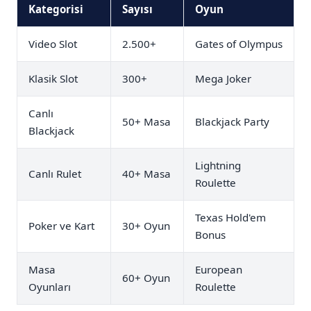
Kategorisi
Sayısı
Oyun
Video Slot
2.500+
Gates of Olympus
Klasik Slot
300+
Mega Joker
Canlı
50+ Masa
Blackjack Party
Blackjack
Lightning
Canlı Rulet
40+ Masa
Roulette
Texas Hold'em
Poker ve Kart
30+ Oyun
Bonus
Masa
European
60+ Oyun
Oyunları
Roulette