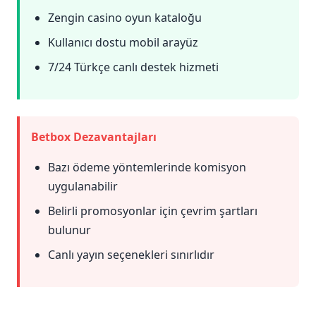
Zengin casino oyun kataloğu
Kullanıcı dostu mobil arayüz
7/24 Türkçe canlı destek hizmeti
Betbox Dezavantajları
Bazı ödeme yöntemlerinde komisyon
uygulanabilir
Belirli promosyonlar için çevrim şartları
bulunur
Canlı yayın seçenekleri sınırlıdır