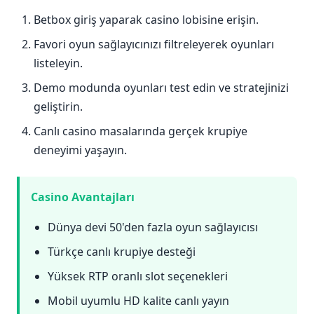
Betbox giriş yaparak casino lobisine erişin.
Favori oyun sağlayıcınızı filtreleyerek oyunları
listeleyin.
Demo modunda oyunları test edin ve stratejinizi
geliştirin.
Canlı casino masalarında gerçek krupiye
deneyimi yaşayın.
Casino Avantajları
Dünya devi 50'den fazla oyun sağlayıcısı
Türkçe canlı krupiye desteği
Yüksek RTP oranlı slot seçenekleri
Mobil uyumlu HD kalite canlı yayın