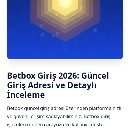
Betbox Giriş 2026: Güncel
Giriş Adresi ve Detaylı
İnceleme
Betbox güncel giriş adresi üzerinden platforma hızlı
ve güvenli erişim sağlayabilirsiniz. Betbox giriş
işlemleri modern arayüzü ve kullanıcı dostu