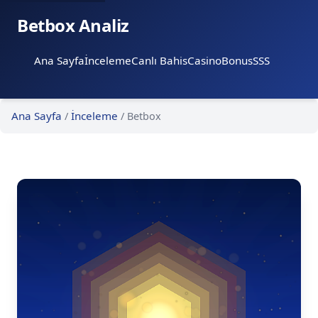
Betbox Analiz
Ana Sayfa
İnceleme
Canlı Bahis
Casino
Bonus
SSS
Ana Sayfa
İnceleme
/
/
Betbox