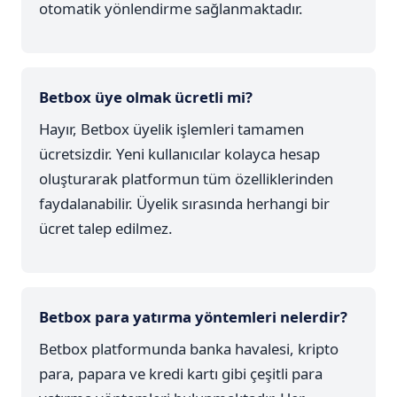
otomatik yönlendirme sağlanmaktadır.
Betbox üye olmak ücretli mi?
Hayır, Betbox üyelik işlemleri tamamen
ücretsizdir. Yeni kullanıcılar kolayca hesap
oluşturarak platformun tüm özelliklerinden
faydalanabilir. Üyelik sırasında herhangi bir
ücret talep edilmez.
Betbox para yatırma yöntemleri nelerdir?
Betbox platformunda banka havalesi, kripto
para, papara ve kredi kartı gibi çeşitli para