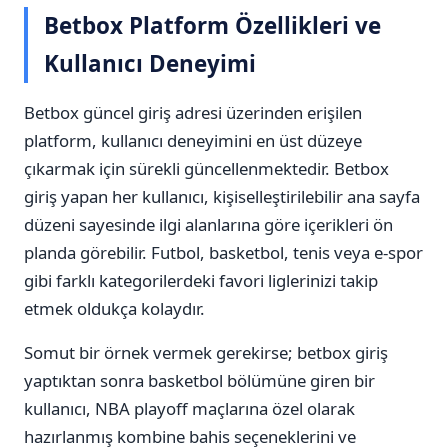
Betbox Platform Özellikleri ve
Kullanıcı Deneyimi
Betbox güncel giriş adresi üzerinden erişilen
platform, kullanıcı deneyimini en üst düzeye
çıkarmak için sürekli güncellenmektedir. Betbox
giriş yapan her kullanıcı, kişiselleştirilebilir ana sayfa
düzeni sayesinde ilgi alanlarına göre içerikleri ön
planda görebilir. Futbol, basketbol, tenis veya e-spor
gibi farklı kategorilerdeki favori liglerinizi takip
etmek oldukça kolaydır.
Somut bir örnek vermek gerekirse; betbox giriş
yaptıktan sonra basketbol bölümüne giren bir
kullanıcı, NBA playoff maçlarına özel olarak
hazırlanmış kombine bahis seçeneklerini ve