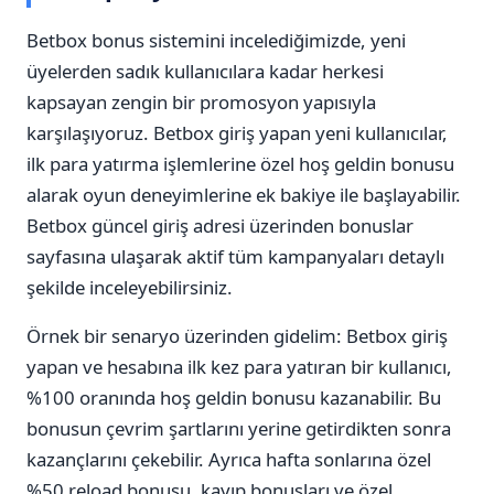
Betbox bonus sistemini incelediğimizde, yeni
üyelerden sadık kullanıcılara kadar herkesi
kapsayan zengin bir promosyon yapısıyla
karşılaşıyoruz. Betbox giriş yapan yeni kullanıcılar,
ilk para yatırma işlemlerine özel hoş geldin bonusu
alarak oyun deneyimlerine ek bakiye ile başlayabilir.
Betbox güncel giriş adresi üzerinden bonuslar
sayfasına ulaşarak aktif tüm kampanyaları detaylı
şekilde inceleyebilirsiniz.
Örnek bir senaryo üzerinden gidelim: Betbox giriş
yapan ve hesabına ilk kez para yatıran bir kullanıcı,
%100 oranında hoş geldin bonusu kazanabilir. Bu
bonusun çevrim şartlarını yerine getirdikten sonra
kazançlarını çekebilir. Ayrıca hafta sonlarına özel
%50 reload bonusu, kayıp bonusları ve özel