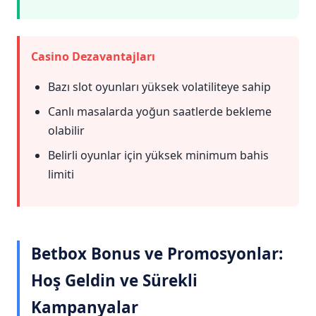
Casino Dezavantajları
Bazı slot oyunları yüksek volatiliteye sahip
Canlı masalarda yoğun saatlerde bekleme
olabilir
Belirli oyunlar için yüksek minimum bahis
limiti
Betbox Bonus ve Promosyonlar:
Hoş Geldin ve Sürekli
Kampanyalar