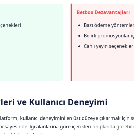
Betbox Dezavantajları
eçenekleri
Bazı ödeme yöntemler
Belirli promosyonlar i
Canlı yayın seçenekleri 
leri ve Kullanıcı Deneyimi
platform, kullanıcı deneyimini en üst düzeye çıkarmak için 
zeni sayesinde ilgi alanlarına göre içerikleri ön planda görebil