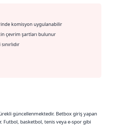
inde komisyon uygulanabilir
çin çevrim şartları bulunur
sınırlıdır
sürekli güncellenmektedir. Betbox giriş yapan
ir. Futbol, basketbol, tenis veya e-spor gibi