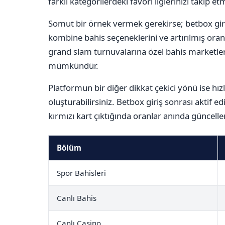
farklı kategorilerdeki favori liglerinizi takip e
Somut bir örnek vermek gerekirse; betbox giri
kombine bahis seçeneklerini ve artırılmış oran
grand slam turnuvalarına özel bahis marketleri 
mümkündür.
Platformun bir diğer dikkat çekici yönü ise hızl
oluşturabilirsiniz. Betbox giriş sonrası aktif ed
kırmızı kart çıktığında oranlar anında güncellen
Bölüm
Spor Bahisleri
Canlı Bahis
Canlı Casino