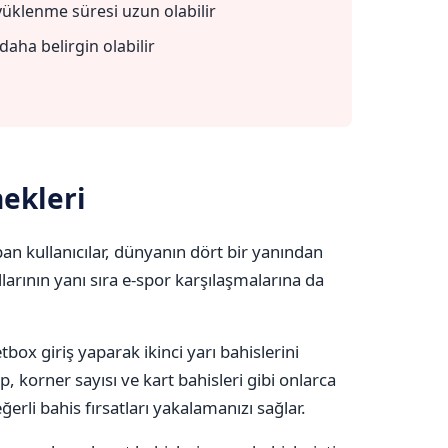
yüklenme süresi uzun olabilir
aha belirgin olabilir
nekleri
an kullanıcılar, dünyanın dört bir yanından
llarının yanı sıra e-spor karşılaşmalarına da
ox giriş yaparak ikinci yarı bahislerini
 korner sayısı ve kart bahisleri gibi onlarca
erli bahis fırsatları yakalamanızı sağlar.