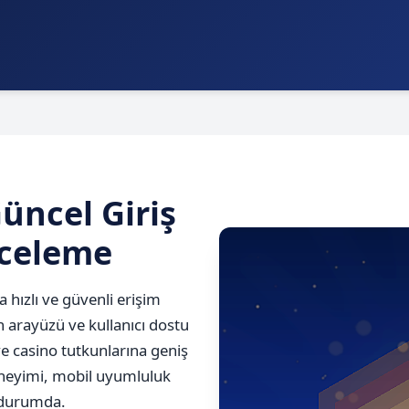
üncel Giriş
nceleme
 hızlı ve güvenli erişim
n arayüzü ve kullanıcı dostu
ve casino tutkunlarına geniş
eneyimi, mobil uyumluluk
ş durumda.