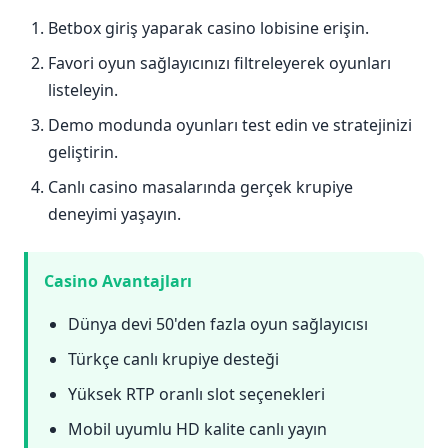
Betbox giriş yaparak casino lobisine erişin.
Favori oyun sağlayıcınızı filtreleyerek oyunları
listeleyin.
Demo modunda oyunları test edin ve stratejinizi
geliştirin.
Canlı casino masalarında gerçek krupiye
deneyimi yaşayın.
Casino Avantajları
Dünya devi 50'den fazla oyun sağlayıcısı
Türkçe canlı krupiye desteği
Yüksek RTP oranlı slot seçenekleri
Mobil uyumlu HD kalite canlı yayın