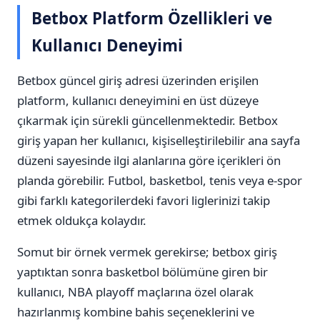
Betbox Platform Özellikleri ve
Kullanıcı Deneyimi
Betbox güncel giriş adresi üzerinden erişilen
platform, kullanıcı deneyimini en üst düzeye
çıkarmak için sürekli güncellenmektedir. Betbox
giriş yapan her kullanıcı, kişiselleştirilebilir ana sayfa
düzeni sayesinde ilgi alanlarına göre içerikleri ön
planda görebilir. Futbol, basketbol, tenis veya e-spor
gibi farklı kategorilerdeki favori liglerinizi takip
etmek oldukça kolaydır.
Somut bir örnek vermek gerekirse; betbox giriş
yaptıktan sonra basketbol bölümüne giren bir
kullanıcı, NBA playoff maçlarına özel olarak
hazırlanmış kombine bahis seçeneklerini ve