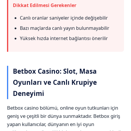
Dikkat Edilmesi Gerekenler
Canlı oranlar saniyeler içinde değişebilir
Bazı maçlarda canlı yayın bulunmayabilir
Yüksek hızda internet bağlantısı önerilir
Betbox Casino: Slot, Masa
Oyunları ve Canlı Krupiye
Deneyimi
Betbox casino bölümü, online oyun tutkunları için
geniş ve çeşitli bir dünya sunmaktadır. Betbox giriş
yapan kullanıcılar, dünyanın en iyi oyun