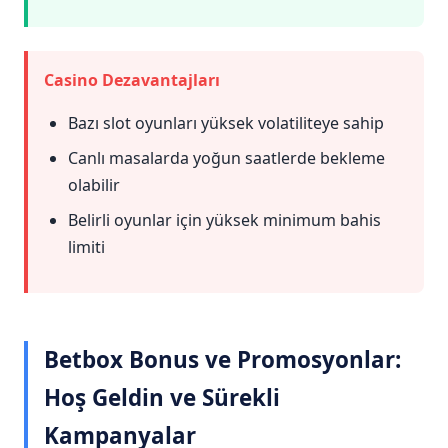
Casino Dezavantajları
Bazı slot oyunları yüksek volatiliteye sahip
Canlı masalarda yoğun saatlerde bekleme
olabilir
Belirli oyunlar için yüksek minimum bahis
limiti
Betbox Bonus ve Promosyonlar:
Hoş Geldin ve Sürekli
Kampanyalar