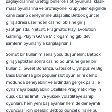
sağlayıcılarının ürettiği binlerce slot oyununa, klasik
masa oyunlarına ve profesyonel krupiyeler eşliğinde
canlı casino deneyimine ulaşabilir. Betbox güncel
giriş adresi üzerinden casino lobisine giriş
yaptığınızda, NetEnt, Pragmatic Play, Evolution
Gaming, Play'n GO ve Microgaming gibi dev
isimlerin oyunlarıyla karşılaşırsınız.
Somut bir kullanım senaryosu düşünelim: Betbox
giriş yaptıktan sonra casino bölümüne giren bir
kullanıcı, Sweet Bonanza, Gates of Olympus ve Big
Bass Bonanza gibi popüler slot oyunlarını demo
modunda deneyebilir ve ardından gerçek para ile
oynamaya başlayabilir. Özellikle Pragmatic Play'in
düşük bahis limitli ve yüksek volatiliteye sahip
oyunları, hem yeni başlayanlar hem de deneyimli
oyuncular için idealdir. Betbox güncel giriş ile bu