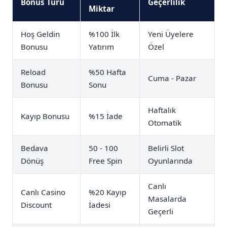
Bonus Türü
Geçerlilik
Miktar
Hoş Geldin
%100 İlk
Yeni Üyelere
Bonusu
Yatırım
Özel
Reload
%50 Hafta
Cuma - Pazar
Bonusu
Sonu
Haftalık
Kayıp Bonusu
%15 İade
Otomatik
Bedava
50 - 100
Belirli Slot
Dönüş
Free Spin
Oyunlarında
Canlı
Canlı Casino
%20 Kayıp
Masalarda
Discount
İadesi
Geçerli