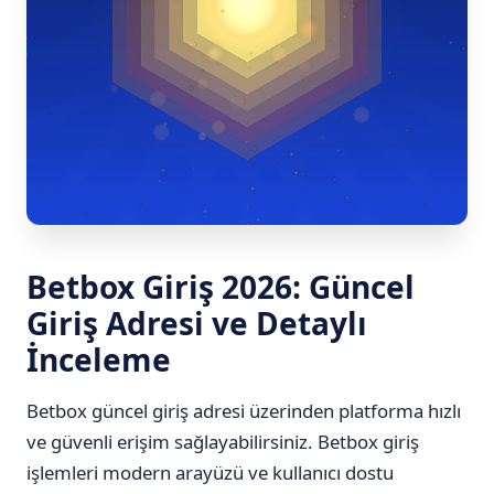
Betbox Giriş 2026: Güncel
Giriş Adresi ve Detaylı
İnceleme
Betbox güncel giriş adresi üzerinden platforma hızlı
ve güvenli erişim sağlayabilirsiniz. Betbox giriş
işlemleri modern arayüzü ve kullanıcı dostu