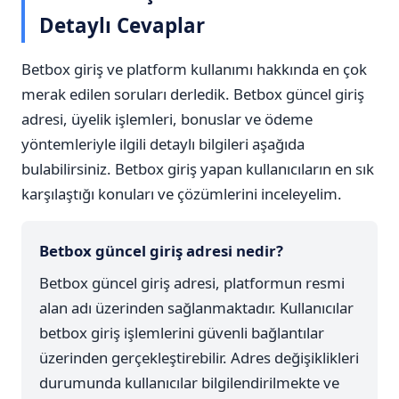
Detaylı Cevaplar
Betbox giriş ve platform kullanımı hakkında en çok
merak edilen soruları derledik. Betbox güncel giriş
adresi, üyelik işlemleri, bonuslar ve ödeme
yöntemleriyle ilgili detaylı bilgileri aşağıda
bulabilirsiniz. Betbox giriş yapan kullanıcıların en sık
karşılaştığı konuları ve çözümlerini inceleyelim.
Betbox güncel giriş adresi nedir?
Betbox güncel giriş adresi, platformun resmi
alan adı üzerinden sağlanmaktadır. Kullanıcılar
betbox giriş işlemlerini güvenli bağlantılar
üzerinden gerçekleştirebilir. Adres değişiklikleri
durumunda kullanıcılar bilgilendirilmekte ve