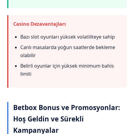
Casino Dezavantajları
Bazı slot oyunları yüksek volatiliteye sahip
Canlı masalarda yoğun saatlerde bekleme
olabilir
Belirli oyunlar için yüksek minimum bahis
limiti
Betbox Bonus ve Promosyonlar:
Hoş Geldin ve Sürekli
Kampanyalar