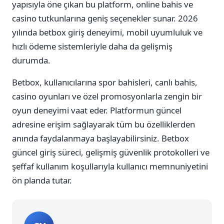
yapısıyla öne çıkan bu platform, online bahis ve
casino tutkunlarına geniş seçenekler sunar. 2026
yılında betbox giriş deneyimi, mobil uyumluluk ve
hızlı ödeme sistemleriyle daha da gelişmiş
durumda.
Betbox, kullanıcılarına spor bahisleri, canlı bahis,
casino oyunları ve özel promosyonlarla zengin bir
oyun deneyimi vaat eder. Platformun güncel
adresine erişim sağlayarak tüm bu özelliklerden
anında faydalanmaya başlayabilirsiniz. Betbox
güncel giriş süreci, gelişmiş güvenlik protokolleri ve
şeffaf kullanım koşullarıyla kullanıcı memnuniyetini
ön planda tutar.