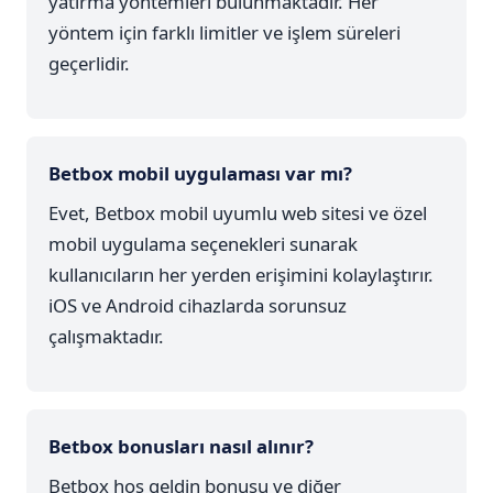
yatırma yöntemleri bulunmaktadır. Her
yöntem için farklı limitler ve işlem süreleri
geçerlidir.
Betbox mobil uygulaması var mı?
Evet, Betbox mobil uyumlu web sitesi ve özel
mobil uygulama seçenekleri sunarak
kullanıcıların her yerden erişimini kolaylaştırır.
iOS ve Android cihazlarda sorunsuz
çalışmaktadır.
Betbox bonusları nasıl alınır?
Betbox hoş geldin bonusu ve diğer