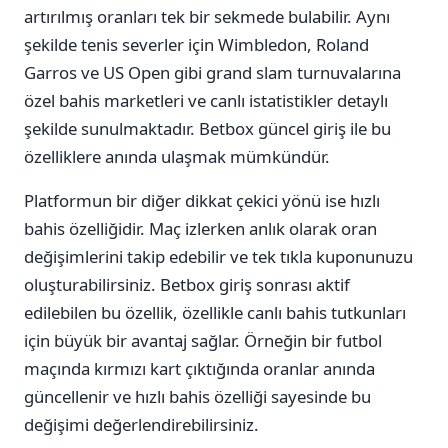
artırılmış oranları tek bir sekmede bulabilir. Aynı
şekilde tenis severler için Wimbledon, Roland
Garros ve US Open gibi grand slam turnuvalarına
özel bahis marketleri ve canlı istatistikler detaylı
şekilde sunulmaktadır. Betbox güncel giriş ile bu
özelliklere anında ulaşmak mümkündür.
Platformun bir diğer dikkat çekici yönü ise hızlı
bahis özelliğidir. Maç izlerken anlık olarak oran
değişimlerini takip edebilir ve tek tıkla kuponunuzu
oluşturabilirsiniz. Betbox giriş sonrası aktif
edilebilen bu özellik, özellikle canlı bahis tutkunları
için büyük bir avantaj sağlar. Örneğin bir futbol
maçında kırmızı kart çıktığında oranlar anında
güncellenir ve hızlı bahis özelliği sayesinde bu
değişimi değerlendirebilirsiniz.