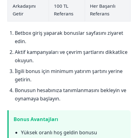
Arkadaşını
100 TL
Her Başarılı
Getir
Referans
Referans
Betbox giriş yaparak bonuslar sayfasını ziyaret
edin.
Aktif kampanyaları ve çevrim şartlarını dikkatlice
okuyun.
İlgili bonus için minimum yatırım şartını yerine
getirin.
Bonusun hesabınıza tanımlanmasını bekleyin ve
oynamaya başlayın.
Bonus Avantajları
Yüksek oranlı hoş geldin bonusu