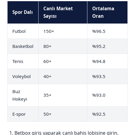
Canlı Market
Ortalama
Spor Dalı
Sayısı
Oran
Futbol
150+
%96.5
Basketbol
80+
%95.2
Tenis
60+
%94.8
Voleybol
40+
%93.5
Buz
35+
%93.0
Hokeyi
E-spor
50+
%92.5
Betbox giriş yaparak canlı bahis lobisine girin.