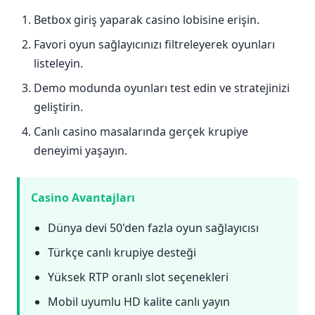
Betbox giriş yaparak casino lobisine erişin.
Favori oyun sağlayıcınızı filtreleyerek oyunları
listeleyin.
Demo modunda oyunları test edin ve stratejinizi
geliştirin.
Canlı casino masalarında gerçek krupiye
deneyimi yaşayın.
Casino Avantajları
Dünya devi 50'den fazla oyun sağlayıcısı
Türkçe canlı krupiye desteği
Yüksek RTP oranlı slot seçenekleri
Mobil uyumlu HD kalite canlı yayın