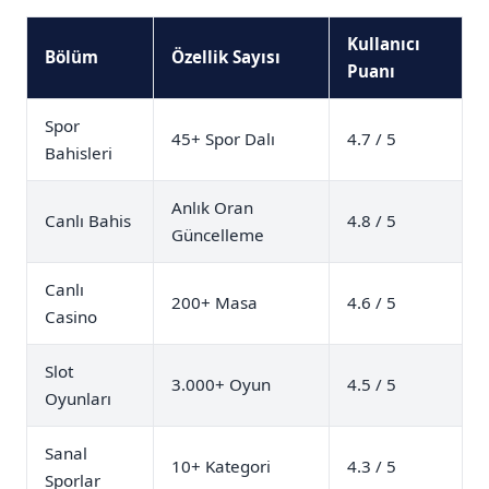
Kullanıcı
Bölüm
Özellik Sayısı
Puanı
Spor
45+ Spor Dalı
4.7 / 5
Bahisleri
Anlık Oran
Canlı Bahis
4.8 / 5
Güncelleme
Canlı
200+ Masa
4.6 / 5
Casino
Slot
3.000+ Oyun
4.5 / 5
Oyunları
Sanal
10+ Kategori
4.3 / 5
Sporlar