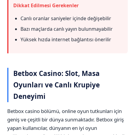
Dikkat Edilmesi Gerekenler
Canlı oranlar saniyeler içinde değişebilir
Bazı maçlarda canlı yayın bulunmayabilir
Yüksek hızda internet bağlantısı önerilir
Betbox Casino: Slot, Masa
Oyunları ve Canlı Krupiye
Deneyimi
Betbox casino bölümü, online oyun tutkunları için
geniş ve çeşitli bir dünya sunmaktadır. Betbox giriş
yapan kullanıcılar, dünyanın en iyi oyun