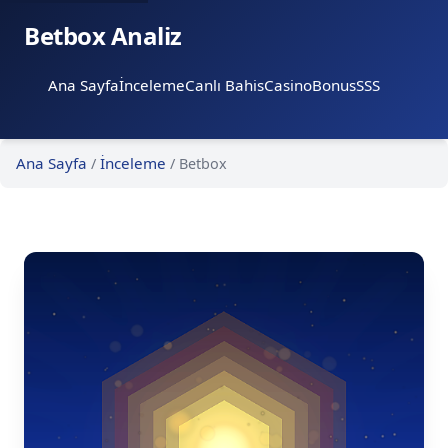
Betbox Analiz
Ana Sayfa
İnceleme
Canlı Bahis
Casino
Bonus
SSS
Ana Sayfa
İnceleme
/
/
Betbox