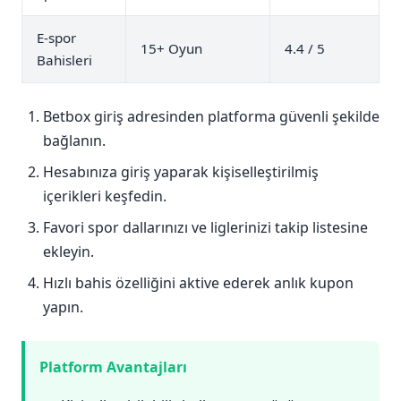
E-spor
15+ Oyun
4.4 / 5
Bahisleri
Betbox giriş adresinden platforma güvenli şekilde
bağlanın.
Hesabınıza giriş yaparak kişiselleştirilmiş
içerikleri keşfedin.
Favori spor dallarınızı ve liglerinizi takip listesine
ekleyin.
Hızlı bahis özelliğini aktive ederek anlık kupon
yapın.
Platform Avantajları