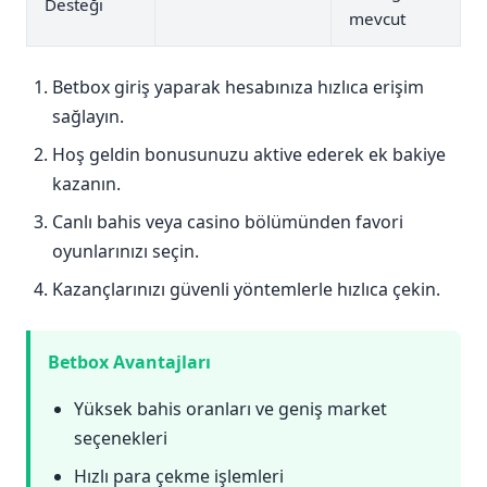
Desteği
mevcut
Betbox giriş yaparak hesabınıza hızlıca erişim
sağlayın.
Hoş geldin bonusunuzu aktive ederek ek bakiye
kazanın.
Canlı bahis veya casino bölümünden favori
oyunlarınızı seçin.
Kazançlarınızı güvenli yöntemlerle hızlıca çekin.
Betbox Avantajları
Yüksek bahis oranları ve geniş market
seçenekleri
Hızlı para çekme işlemleri