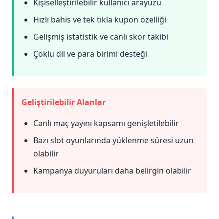
Kişiselleştirilebilir kullanıcı arayüzü
Hızlı bahis ve tek tıkla kupon özelliği
Gelişmiş istatistik ve canlı skor takibi
Çoklu dil ve para birimi desteği
Geliştirilebilir Alanlar
Canlı maç yayını kapsamı genişletilebilir
Bazı slot oyunlarında yüklenme süresi uzun
olabilir
Kampanya duyuruları daha belirgin olabilir