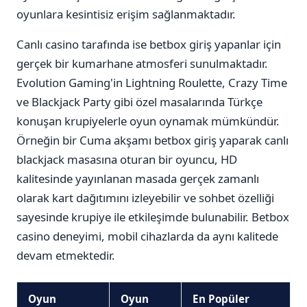
oyunlara kesintisiz erişim sağlanmaktadır.
Canlı casino tarafında ise betbox giriş yapanlar için
gerçek bir kumarhane atmosferi sunulmaktadır.
Evolution Gaming'in Lightning Roulette, Crazy Time
ve Blackjack Party gibi özel masalarında Türkçe
konuşan krupiyelerle oyun oynamak mümkündür.
Örneğin bir Cuma akşamı betbox giriş yaparak canlı
blackjack masasına oturan bir oyuncu, HD
kalitesinde yayınlanan masada gerçek zamanlı
olarak kart dağıtımını izleyebilir ve sohbet özelliği
sayesinde krupiye ile etkileşimde bulunabilir. Betbox
casino deneyimi, mobil cihazlarda da aynı kalitede
devam etmektedir.
Oyun
Oyun
En Popüler