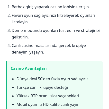
Betbox giriş yaparak casino lobisine erişin.
Favori oyun sağlayıcınızı filtreleyerek oyunları
listeleyin.
Demo modunda oyunları test edin ve stratejinizi
geliştirin.
Canlı casino masalarında gerçek krupiye
deneyimi yaşayın.
Casino Avantajları
Dünya devi 50'den fazla oyun sağlayıcısı
Türkçe canlı krupiye desteği
Yüksek RTP oranlı slot seçenekleri
Mobil uyumlu HD kalite canlı yayın