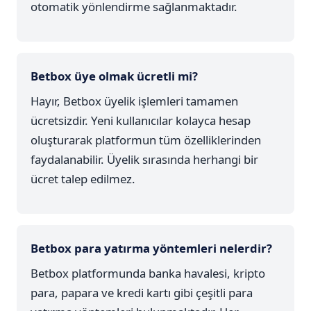
otomatik yönlendirme sağlanmaktadır.
Betbox üye olmak ücretli mi?
Hayır, Betbox üyelik işlemleri tamamen
ücretsizdir. Yeni kullanıcılar kolayca hesap
oluşturarak platformun tüm özelliklerinden
faydalanabilir. Üyelik sırasında herhangi bir
ücret talep edilmez.
Betbox para yatırma yöntemleri nelerdir?
Betbox platformunda banka havalesi, kripto
para, papara ve kredi kartı gibi çeşitli para