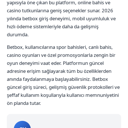
yapısıyla öne çıkan bu platform, online bahis ve
casino tutkunlarına geniş seçenekler sunar. 2026
yılında betbox giriş deneyimi, mobil uyumluluk ve
hızlı ödeme sistemleriyle daha da gelişmiş
durumda.
Betbox, kullanıcılarına spor bahisleri, canlı bahis,
casino oyunları ve özel promosyonlarla zengin bir
oyun deneyimi vaat eder. Platformun güncel
adresine erişim sağlayarak tüm bu özelliklerden
anında faydalanmaya başlayabilirsiniz. Betbox
güncel giriş süreci, gelişmiş güvenlik protokolleri ve
şeffaf kullanım koşullarıyla kullanıcı memnuniyetini
ön planda tutar.