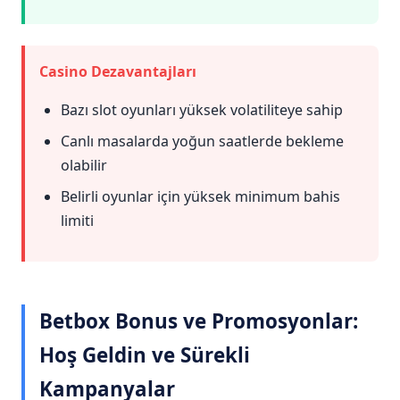
Casino Dezavantajları
Bazı slot oyunları yüksek volatiliteye sahip
Canlı masalarda yoğun saatlerde bekleme
olabilir
Belirli oyunlar için yüksek minimum bahis
limiti
Betbox Bonus ve Promosyonlar:
Hoş Geldin ve Sürekli
Kampanyalar