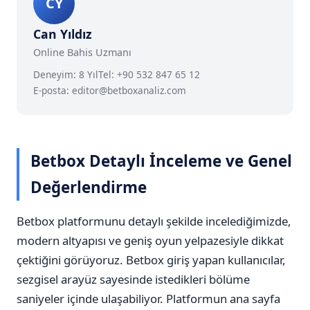
CY
Can Yıldız
Online Bahis Uzmanı
Deneyim: 8 Yıl
Tel: +90 532 847 65 12
E-posta: editor@betboxanaliz.com
Betbox Detaylı İnceleme ve Genel
Değerlendirme
Betbox platformunu detaylı şekilde incelediğimizde,
modern altyapısı ve geniş oyun yelpazesiyle dikkat
çektiğini görüyoruz. Betbox giriş yapan kullanıcılar,
sezgisel arayüz sayesinde istedikleri bölüme
saniyeler içinde ulaşabiliyor. Platformun ana sayfa