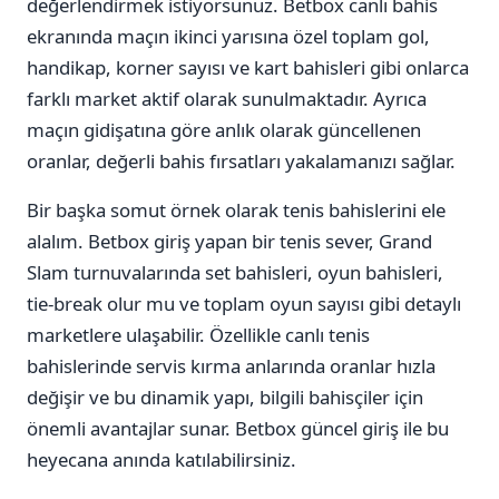
değerlendirmek istiyorsunuz. Betbox canlı bahis
ekranında maçın ikinci yarısına özel toplam gol,
handikap, korner sayısı ve kart bahisleri gibi onlarca
farklı market aktif olarak sunulmaktadır. Ayrıca
maçın gidişatına göre anlık olarak güncellenen
oranlar, değerli bahis fırsatları yakalamanızı sağlar.
Bir başka somut örnek olarak tenis bahislerini ele
alalım. Betbox giriş yapan bir tenis sever, Grand
Slam turnuvalarında set bahisleri, oyun bahisleri,
tie-break olur mu ve toplam oyun sayısı gibi detaylı
marketlere ulaşabilir. Özellikle canlı tenis
bahislerinde servis kırma anlarında oranlar hızla
değişir ve bu dinamik yapı, bilgili bahisçiler için
önemli avantajlar sunar. Betbox güncel giriş ile bu
heyecana anında katılabilirsiniz.