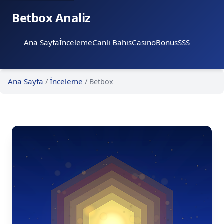
Betbox Analiz
Ana Sayfa
İnceleme
Canlı Bahis
Casino
Bonus
SSS
Ana Sayfa
İnceleme
/
/
Betbox