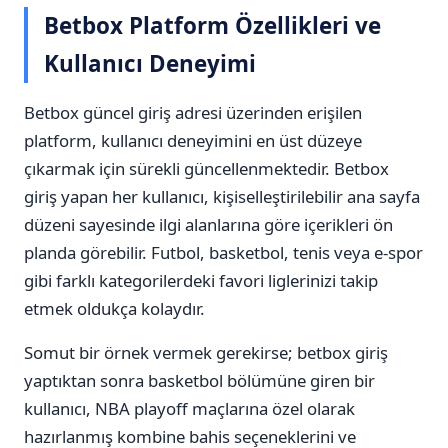
Betbox Platform Özellikleri ve
Kullanıcı Deneyimi
Betbox güncel giriş adresi üzerinden erişilen
platform, kullanıcı deneyimini en üst düzeye
çıkarmak için sürekli güncellenmektedir. Betbox
giriş yapan her kullanıcı, kişiselleştirilebilir ana sayfa
düzeni sayesinde ilgi alanlarına göre içerikleri ön
planda görebilir. Futbol, basketbol, tenis veya e-spor
gibi farklı kategorilerdeki favori liglerinizi takip
etmek oldukça kolaydır.
Somut bir örnek vermek gerekirse; betbox giriş
yaptıktan sonra basketbol bölümüne giren bir
kullanıcı, NBA playoff maçlarına özel olarak
hazırlanmış kombine bahis seçeneklerini ve