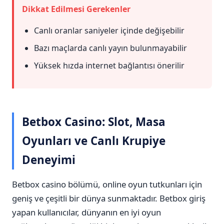
Dikkat Edilmesi Gerekenler
Canlı oranlar saniyeler içinde değişebilir
Bazı maçlarda canlı yayın bulunmayabilir
Yüksek hızda internet bağlantısı önerilir
Betbox Casino: Slot, Masa
Oyunları ve Canlı Krupiye
Deneyimi
Betbox casino bölümü, online oyun tutkunları için
geniş ve çeşitli bir dünya sunmaktadır. Betbox giriş
yapan kullanıcılar, dünyanın en iyi oyun