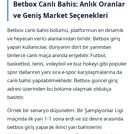
Betbox Canlı Bahis: Anlık Oranlar
ve Geniş Market Seçenekleri
Betbox canlı bahis bölümü, platformun en dinamik
ve heyecan verici alanlarından biridir. Betbox giriş
yapan kullanıcılar, dünyanın dört bir yanından
binlerce canlı maça anında erişebilir. Futbol,
basketbol, tenis, voleybol ve buz hokeyi gibi popüler
spor dallarının yanı sıra e-spor karşılaşmalarına da
canlı bahis yapılabilmektedir. Betbox güncel giriş
adresi üzerinden bu bölüme ulaşmak oldukça
basittir.
Örnek bir senaryo düşünelim: Bir Şampiyonlar Ligi
maçında ilk yarı 1-1 sona erdi ve siz devre arasında
betbox giriş yaparak ikinci yarı bahislerini