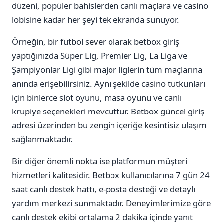
düzeni, popüler bahislerden canlı maçlara ve casino
lobisine kadar her şeyi tek ekranda sunuyor.
Örneğin, bir futbol sever olarak betbox giriş
yaptığınızda Süper Lig, Premier Lig, La Liga ve
Şampiyonlar Ligi gibi major liglerin tüm maçlarına
anında erişebilirsiniz. Aynı şekilde casino tutkunları
için binlerce slot oyunu, masa oyunu ve canlı
krupiye seçenekleri mevcuttur. Betbox güncel giriş
adresi üzerinden bu zengin içeriğe kesintisiz ulaşım
sağlanmaktadır.
Bir diğer önemli nokta ise platformun müşteri
hizmetleri kalitesidir. Betbox kullanıcılarına 7 gün 24
saat canlı destek hattı, e-posta desteği ve detaylı
yardım merkezi sunmaktadır. Deneyimlerimize göre
canlı destek ekibi ortalama 2 dakika içinde yanıt