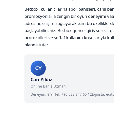
Betbox, kullanıcılarına spor bahisleri, canlı ba
promosyonlarla zengin bir oyun deneyimi vaa
adresine erişim sağlayarak tüm bu özellikler
başlayabilirsiniz. Betbox güncel giriş süreci, g
protokolleri ve şeffaf kullanım koşullarıyla k
planda tutar.
CY
Can Yıldız
Online Bahis Uzmanı
Deneyim: 8 Yıl
Tel: +90 532 847 65 12
E-posta: edi