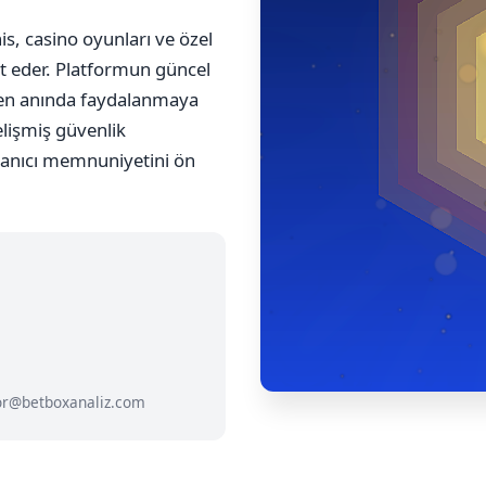
his, casino oyunları ve özel
t eder. Platformun güncel
den anında faydalanmaya
elişmiş güvenlik
ullanıcı memnuniyetini ön
tor@betboxanaliz.com