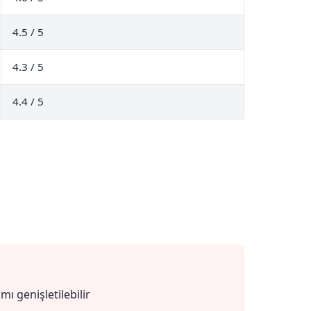
4.5 / 5
4.3 / 5
4.4 / 5
ı genişletilebilir