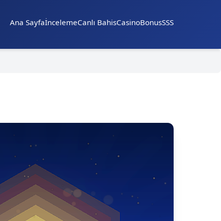
Ana Sayfa
İnceleme
Canlı Bahis
Casino
Bonus
SSS