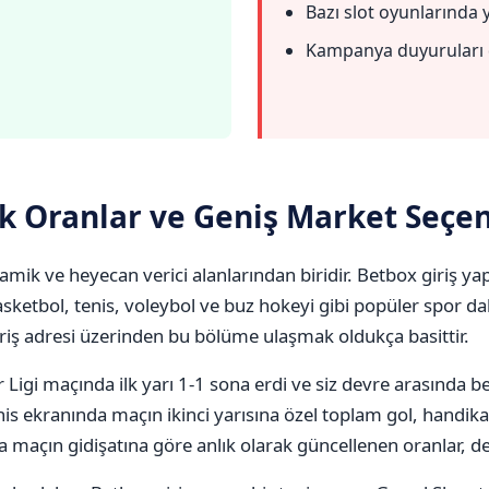
Bazı slot oyunlarında 
Kampanya duyuruları d
ık Oranlar ve Geniş Market Seçe
ik ve heyecan verici alanlarından biridir. Betbox giriş yap
basketbol, tenis, voleybol ve buz hokeyi gibi popüler spor da
iriş adresi üzerinden bu bölüme ulaşmak oldukça basittir.
gi maçında ilk yarı 1-1 sona erdi ve siz devre arasında betb
s ekranında maçın ikinci yarısına özel toplam gol, handikap,
a maçın gidişatına göre anlık olarak güncellenen oranlar, değ