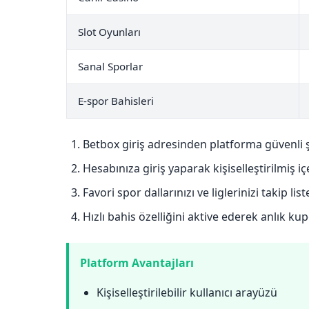
Slot Oyunları
Sanal Sporlar
E-spor Bahisleri
Betbox giriş adresinden platforma güvenli ş
Hesabınıza giriş yaparak kişiselleştirilmiş iç
Favori spor dallarınızı ve liglerinizi takip lis
Hızlı bahis özelliğini aktive ederek anlık ku
Platform Avantajları
Kişiselleştirilebilir kullanıcı arayüzü