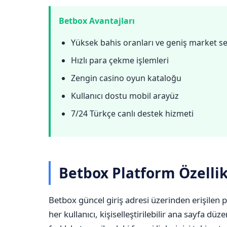
Betbox Avantajları
Yüksek bahis oranları ve geniş market s
Hızlı para çekme işlemleri
Zengin casino oyun kataloğu
Kullanıcı dostu mobil arayüz
7/24 Türkçe canlı destek hizmeti
Betbox Platform Özellik
Betbox güncel giriş adresi üzerinden erişilen 
her kullanıcı, kişiselleştirilebilir ana sayfa dü