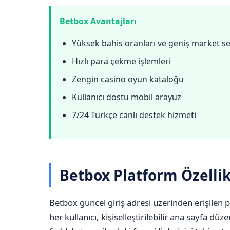
Betbox Avantajları
Yüksek bahis oranları ve geniş market s
Hızlı para çekme işlemleri
Zengin casino oyun kataloğu
Kullanıcı dostu mobil arayüz
7/24 Türkçe canlı destek hizmeti
Betbox Platform Özellik
Betbox güncel giriş adresi üzerinden erişilen 
her kullanıcı, kişiselleştirilebilir ana sayfa dü