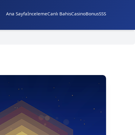
Ana Sayfa
İnceleme
Canlı Bahis
Casino
Bonus
SSS