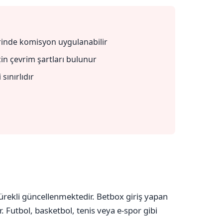
inde komisyon uygulanabilir
çin çevrim şartları bulunur
sınırlıdır
sürekli güncellenmektedir. Betbox giriş yapan
ir. Futbol, basketbol, tenis veya e-spor gibi