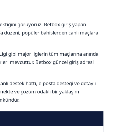
ektiğini görüyoruz. Betbox giriş yapan
yfa düzeni, popüler bahislerden canlı maçlara
Ligi gibi major liglerin tüm maçlarına anında
kleri mevcuttur. Betbox güncel giriş adresi
anlı destek hattı, e-posta desteği ve detaylı
rmekte ve çözüm odaklı bir yaklaşım
ümkündür.