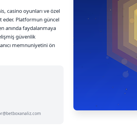
his, casino oyunları ve özel
t eder. Platformun güncel
den anında faydalanmaya
elişmiş güvenlik
ullanıcı memnuniyetini ön
tor@betboxanaliz.com