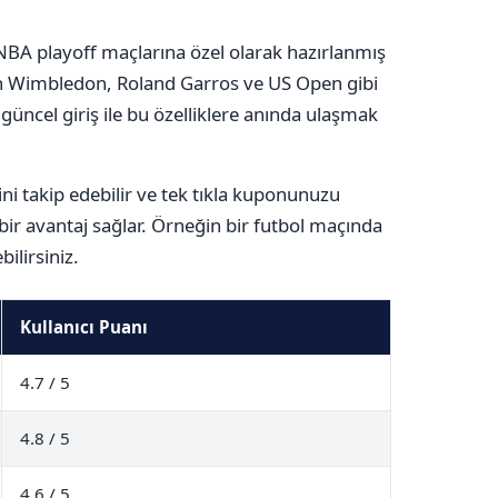
NBA playoff maçlarına özel olarak hazırlanmış
 için Wimbledon, Roland Garros ve US Open gibi
güncel giriş ile bu özelliklere anında ulaşmak
rini takip edebilir ve tek tıkla kuponunuzu
ük bir avantaj sağlar. Örneğin bir futbol maçında
ilirsiniz.
Kullanıcı Puanı
4.7 / 5
4.8 / 5
4.6 / 5