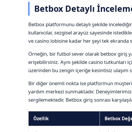
Betbox Detaylı İncelem
Betbox platformunu detaylı şekilde incelediği
kullanıcılar, sezgisel arayüz sayesinde istedik
ve casino lobisine kadar her şeyi tek ekranda 
Örneğin, bir futbol sever olarak betbox giriş 
erişebilirsiniz. Aynı şekilde casino tutkunları
üzerinden bu zengin içeriğe kesintisiz ulaşım 
Bir diğer önemli nokta ise platformun müşteri h
yardım merkezi sunmaktadır. Deneyimlerimize 
sergilemektedir. Betbox giriş sonrası karşıla
Özellik
Betbox Değ