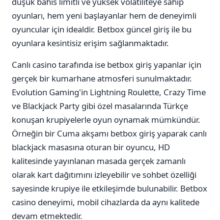
düşük bahis limitli ve yüksek volatiliteye sahip
oyunları, hem yeni başlayanlar hem de deneyimli
oyuncular için idealdir. Betbox güncel giriş ile bu
oyunlara kesintisiz erişim sağlanmaktadır.
Canlı casino tarafında ise betbox giriş yapanlar için
gerçek bir kumarhane atmosferi sunulmaktadır.
Evolution Gaming'in Lightning Roulette, Crazy Time
ve Blackjack Party gibi özel masalarında Türkçe
konuşan krupiyelerle oyun oynamak mümkündür.
Örneğin bir Cuma akşamı betbox giriş yaparak canlı
blackjack masasına oturan bir oyuncu, HD
kalitesinde yayınlanan masada gerçek zamanlı
olarak kart dağıtımını izleyebilir ve sohbet özelliği
sayesinde krupiye ile etkileşimde bulunabilir. Betbox
casino deneyimi, mobil cihazlarda da aynı kalitede
devam etmektedir.