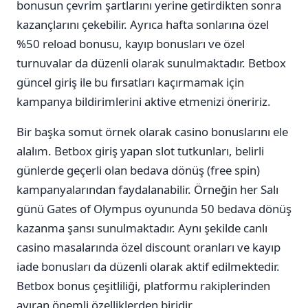
bonusun çevrim şartlarını yerine getirdikten sonra
kazançlarını çekebilir. Ayrıca hafta sonlarına özel
%50 reload bonusu, kayıp bonusları ve özel
turnuvalar da düzenli olarak sunulmaktadır. Betbox
güncel giriş ile bu fırsatları kaçırmamak için
kampanya bildirimlerini aktive etmenizi öneririz.
Bir başka somut örnek olarak casino bonuslarını ele
alalım. Betbox giriş yapan slot tutkunları, belirli
günlerde geçerli olan bedava dönüş (free spin)
kampanyalarından faydalanabilir. Örneğin her Salı
günü Gates of Olympus oyununda 50 bedava dönüş
kazanma şansı sunulmaktadır. Aynı şekilde canlı
casino masalarında özel discount oranları ve kayıp
iade bonusları da düzenli olarak aktif edilmektedir.
Betbox bonus çeşitliliği, platformu rakiplerinden
ayıran önemli özelliklerden biridir.