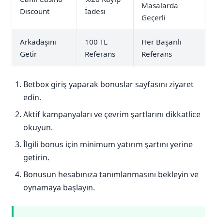
Masalarda
Discount
İadesi
Geçerli
Arkadaşını
100 TL
Her Başarılı
Getir
Referans
Referans
Betbox giriş yaparak bonuslar sayfasını ziyaret
edin.
Aktif kampanyaları ve çevrim şartlarını dikkatlice
okuyun.
İlgili bonus için minimum yatırım şartını yerine
getirin.
Bonusun hesabınıza tanımlanmasını bekleyin ve
oynamaya başlayın.