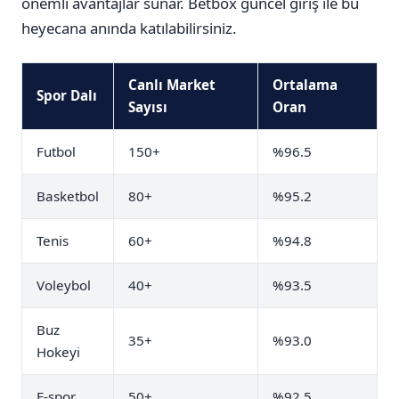
önemli avantajlar sunar. Betbox güncel giriş ile bu
heyecana anında katılabilirsiniz.
Canlı Market
Ortalama
Spor Dalı
Sayısı
Oran
Futbol
150+
%96.5
Basketbol
80+
%95.2
Tenis
60+
%94.8
Voleybol
40+
%93.5
Buz
35+
%93.0
Hokeyi
E-spor
50+
%92.5