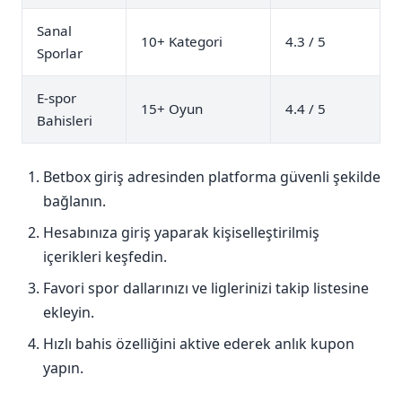
Sanal
10+ Kategori
4.3 / 5
Sporlar
E-spor
15+ Oyun
4.4 / 5
Bahisleri
Betbox giriş adresinden platforma güvenli şekilde
bağlanın.
Hesabınıza giriş yaparak kişiselleştirilmiş
içerikleri keşfedin.
Favori spor dallarınızı ve liglerinizi takip listesine
ekleyin.
Hızlı bahis özelliğini aktive ederek anlık kupon
yapın.