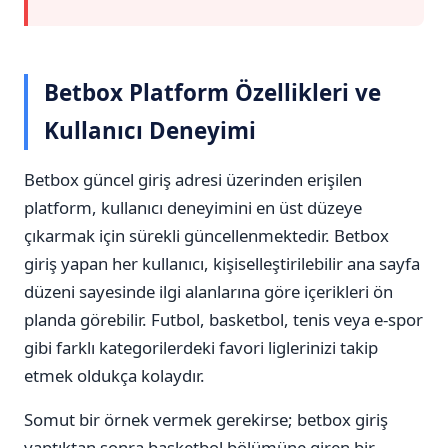
Betbox Platform Özellikleri ve
Kullanıcı Deneyimi
Betbox güncel giriş adresi üzerinden erişilen
platform, kullanıcı deneyimini en üst düzeye
çıkarmak için sürekli güncellenmektedir. Betbox
giriş yapan her kullanıcı, kişiselleştirilebilir ana sayfa
düzeni sayesinde ilgi alanlarına göre içerikleri ön
planda görebilir. Futbol, basketbol, tenis veya e-spor
gibi farklı kategorilerdeki favori liglerinizi takip
etmek oldukça kolaydır.
Somut bir örnek vermek gerekirse; betbox giriş
yaptıktan sonra basketbol bölümüne giren bir