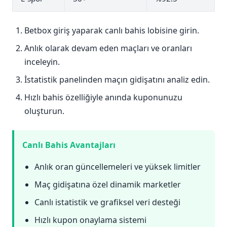
Betbox giriş yaparak canlı bahis lobisine girin.
Anlık olarak devam eden maçları ve oranları
inceleyin.
İstatistik panelinden maçın gidişatını analiz edin.
Hızlı bahis özelliğiyle anında kuponunuzu
oluşturun.
Canlı Bahis Avantajları
Anlık oran güncellemeleri ve yüksek limitler
Maç gidişatına özel dinamik marketler
Canlı istatistik ve grafiksel veri desteği
Hızlı kupon onaylama sistemi