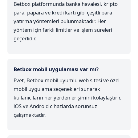
Betbox platformunda banka havalesi, kripto
para, papara ve kredi kartı gibi çeşitli para
yatırma yöntemleri bulunmaktadır. Her
yöntem için farklı limitler ve işlem süreleri
geçerlidir.
Betbox mobil uygulaması var mı?
Evet, Betbox mobil uyumlu web sitesi ve özel
mobil uygulama seçenekleri sunarak
kullanıcıların her yerden erişimini kolaylaştırır.
iOS ve Android cihazlarda sorunsuz
çalışmaktadır.