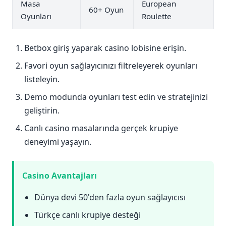
Masa
European
60+ Oyun
Oyunları
Roulette
Betbox giriş yaparak casino lobisine erişin.
Favori oyun sağlayıcınızı filtreleyerek oyunları
listeleyin.
Demo modunda oyunları test edin ve stratejinizi
geliştirin.
Canlı casino masalarında gerçek krupiye
deneyimi yaşayın.
Casino Avantajları
Dünya devi 50'den fazla oyun sağlayıcısı
Türkçe canlı krupiye desteği