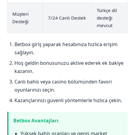
Türkçe dil
Müşteri
7/24 Canlı Destek
desteği
Desteği
mevcut
Betbox giriş yaparak hesabınıza hızlıca erişim
sağlayın.
Hoş geldin bonusunuzu aktive ederek ek bakiye
kazanın.
Canlı bahis veya casino bölümünden favori
oyunlarınızı seçin.
Kazançlarınızı güvenli yöntemlerle hızlıca çekin.
Betbox Avantajları
Yüksek bahis oranları ve geniş market