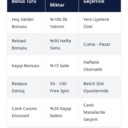
Bonus Türü
Geçerlilik
Miktar
Hoş Geldin
%100 İlk
Yeni Üyelere
Bonusu
Yatırım
Özel
Reload
%50 Hafta
Cuma - Pazar
Bonusu
Sonu
Haftalık
Kayıp Bonusu
%15 İade
Otomatik
Bedava
50 - 100
Belirli Slot
Dönüş
Free Spin
Oyunlarında
Canlı
Canlı Casino
%20 Kayıp
Masalarda
Discount
İadesi
Geçerli