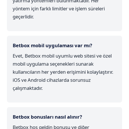
yatırma yöntemleri bulunmaktadır. Her
yöntem için farklı limitler ve işlem süreleri
geçerlidir.
Betbox mobil uygulaması var mı?
Evet, Betbox mobil uyumlu web sitesi ve özel
mobil uygulama seçenekleri sunarak
kullanıcıların her yerden erişimini kolaylaştırır.
iOS ve Android cihazlarda sorunsuz
çalışmaktadır.
Betbox bonusları nasıl alınır?
Betbox hoş geldin bonusu ve diğer