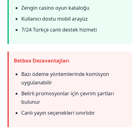
Zengin casino oyun kataloğu
Kullanıcı dostu mobil arayüz
7/24 Türkçe canlı destek hizmeti
Betbox Dezavantajları
Bazı ödeme yöntemlerinde komisyon
uygulanabilir
Belirli promosyonlar için çevrim şartları
bulunur
Canlı yayın seçenekleri sınırlıdır