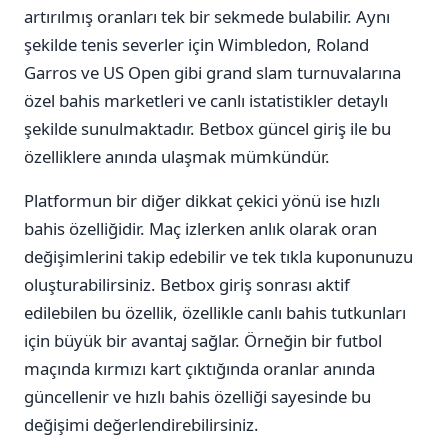
artırılmış oranları tek bir sekmede bulabilir. Aynı
şekilde tenis severler için Wimbledon, Roland
Garros ve US Open gibi grand slam turnuvalarına
özel bahis marketleri ve canlı istatistikler detaylı
şekilde sunulmaktadır. Betbox güncel giriş ile bu
özelliklere anında ulaşmak mümkündür.
Platformun bir diğer dikkat çekici yönü ise hızlı
bahis özelliğidir. Maç izlerken anlık olarak oran
değişimlerini takip edebilir ve tek tıkla kuponunuzu
oluşturabilirsiniz. Betbox giriş sonrası aktif
edilebilen bu özellik, özellikle canlı bahis tutkunları
için büyük bir avantaj sağlar. Örneğin bir futbol
maçında kırmızı kart çıktığında oranlar anında
güncellenir ve hızlı bahis özelliği sayesinde bu
değişimi değerlendirebilirsiniz.