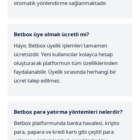
otomatik yönlendirme sağlanmaktadır.
Betbox üye olmak ücretli mi?
Hayır, Betbox üyelik işlemleri tamamen
ücretsizdir. Yeni kullanıcılar kolayca hesap
oluşturarak platformun tüm özelliklerinden
faydalanabilir. Üyelik sırasında herhangi bir
ücret talep edilmez.
Betbox para yatırma yöntemleri nelerdir?
Betbox platformunda banka havalesi, kripto
para, papara ve kredi kartı gibi çeşitli para