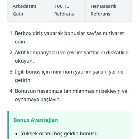
Arkadaşını
100 TL
Her Başarılı
Getir
Referans
Referans
Betbox giriş yaparak bonuslar sayfasını ziyaret
edin.
Aktif kampanyaları ve çevrim şartlarını dikkatlice
okuyun.
İlgili bonus için minimum yatırım şartını yerine
getirin.
Bonusun hesabınıza tanımlanmasını bekleyin ve
oynamaya başlayın.
Bonus Avantajları
Yüksek oranlı hoş geldin bonusu