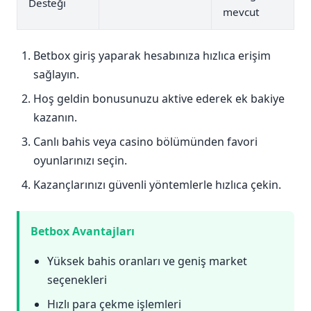
Desteği
mevcut
Betbox giriş yaparak hesabınıza hızlıca erişim
sağlayın.
Hoş geldin bonusunuzu aktive ederek ek bakiye
kazanın.
Canlı bahis veya casino bölümünden favori
oyunlarınızı seçin.
Kazançlarınızı güvenli yöntemlerle hızlıca çekin.
Betbox Avantajları
Yüksek bahis oranları ve geniş market
seçenekleri
Hızlı para çekme işlemleri