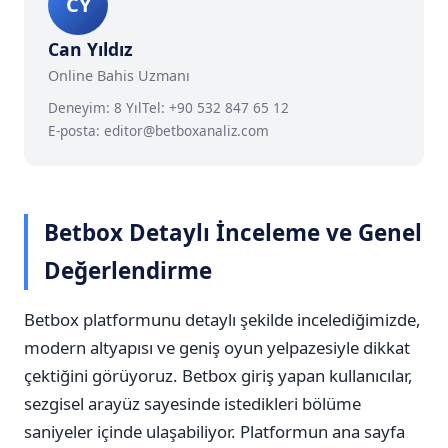
CY
Can Yıldız
Online Bahis Uzmanı
Deneyim: 8 Yıl
Tel: +90 532 847 65 12
E-posta: editor@betboxanaliz.com
Betbox Detaylı İnceleme ve Genel
Değerlendirme
Betbox platformunu detaylı şekilde incelediğimizde,
modern altyapısı ve geniş oyun yelpazesiyle dikkat
çektiğini görüyoruz. Betbox giriş yapan kullanıcılar,
sezgisel arayüz sayesinde istedikleri bölüme
saniyeler içinde ulaşabiliyor. Platformun ana sayfa