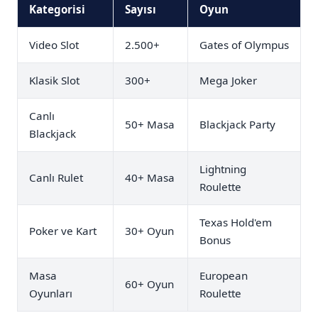
Kategorisi
Sayısı
Oyun
Video Slot
2.500+
Gates of Olympus
Klasik Slot
300+
Mega Joker
Canlı
50+ Masa
Blackjack Party
Blackjack
Lightning
Canlı Rulet
40+ Masa
Roulette
Texas Hold'em
Poker ve Kart
30+ Oyun
Bonus
Masa
European
60+ Oyun
Oyunları
Roulette