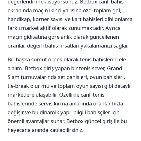
değerlendirmek istiyorsunuz. Betbox canlı bahis
ekranında maçın ikinci yarısına özel toplam gol,
handikap, korner sayısı ve kart bahisleri gibi onlarca
farklı market aktif olarak sunulmaktadır. Ayrıca
maçın gidişatına göre anlık olarak güncellenen
oranlar, değerli bahis fırsatları yakalamanızı sağlar.
Bir başka somut örnek olarak tenis bahislerini ele
alalım. Betbox giriş yapan bir tenis sever, Grand
Slam turnuvalarında set bahisleri, oyun bahisleri,
tie-break olur mu ve toplam oyun sayısı gibi detaylı
marketlere ulaşabilir. Özellikle canlı tenis
bahislerinde servis kırma anlarında oranlar hızla
değişir ve bu dinamik yapı, bilgili bahisçiler için
önemli avantajlar sunar. Betbox güncel giriş ile bu
heyecana anında katılabilirsiniz.