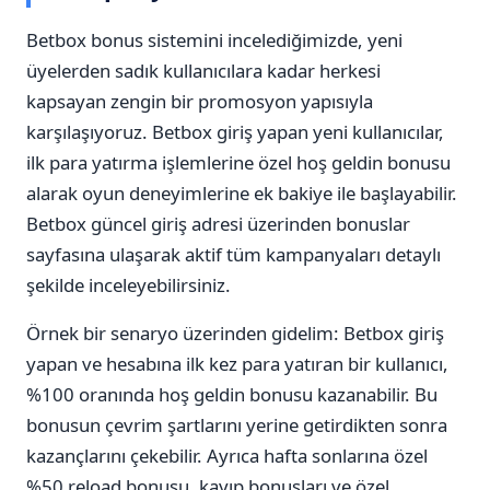
Betbox bonus sistemini incelediğimizde, yeni
üyelerden sadık kullanıcılara kadar herkesi
kapsayan zengin bir promosyon yapısıyla
karşılaşıyoruz. Betbox giriş yapan yeni kullanıcılar,
ilk para yatırma işlemlerine özel hoş geldin bonusu
alarak oyun deneyimlerine ek bakiye ile başlayabilir.
Betbox güncel giriş adresi üzerinden bonuslar
sayfasına ulaşarak aktif tüm kampanyaları detaylı
şekilde inceleyebilirsiniz.
Örnek bir senaryo üzerinden gidelim: Betbox giriş
yapan ve hesabına ilk kez para yatıran bir kullanıcı,
%100 oranında hoş geldin bonusu kazanabilir. Bu
bonusun çevrim şartlarını yerine getirdikten sonra
kazançlarını çekebilir. Ayrıca hafta sonlarına özel
%50 reload bonusu, kayıp bonusları ve özel