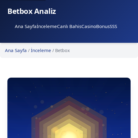
Betbox Analiz
Ana Sayfa
İnceleme
Canlı Bahis
Casino
Bonus
SSS
Ana Sayfa
İnceleme
/
/
Betbox