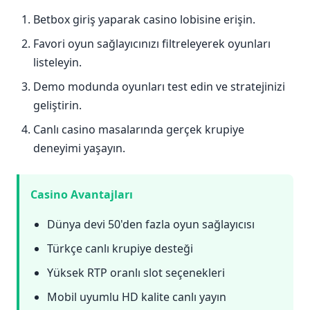
Betbox giriş yaparak casino lobisine erişin.
Favori oyun sağlayıcınızı filtreleyerek oyunları
listeleyin.
Demo modunda oyunları test edin ve stratejinizi
geliştirin.
Canlı casino masalarında gerçek krupiye
deneyimi yaşayın.
Casino Avantajları
Dünya devi 50'den fazla oyun sağlayıcısı
Türkçe canlı krupiye desteği
Yüksek RTP oranlı slot seçenekleri
Mobil uyumlu HD kalite canlı yayın