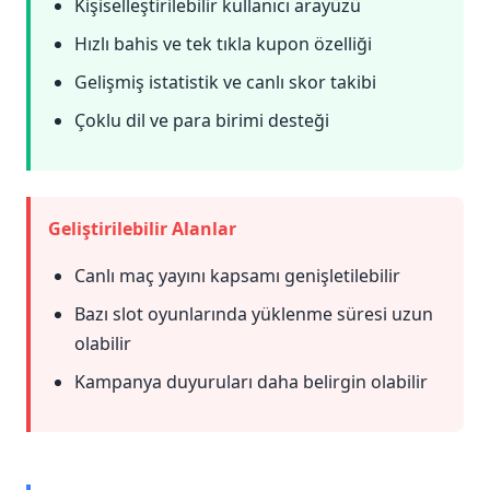
Kişiselleştirilebilir kullanıcı arayüzü
Hızlı bahis ve tek tıkla kupon özelliği
Gelişmiş istatistik ve canlı skor takibi
Çoklu dil ve para birimi desteği
Geliştirilebilir Alanlar
Canlı maç yayını kapsamı genişletilebilir
Bazı slot oyunlarında yüklenme süresi uzun
olabilir
Kampanya duyuruları daha belirgin olabilir