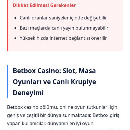
Dikkat Edilmesi Gerekenler
Canlı oranlar saniyeler içinde değişebilir
Bazı maçlarda canlı yayın bulunmayabilir
Yüksek hızda internet bağlantısı önerilir
Betbox Casino: Slot, Masa
Oyunları ve Canlı Krupiye
Deneyimi
Betbox casino bölümü, online oyun tutkunları için
geniş ve çeşitli bir dünya sunmaktadır. Betbox giriş
yapan kullanıcılar, dünyanın en iyi oyun