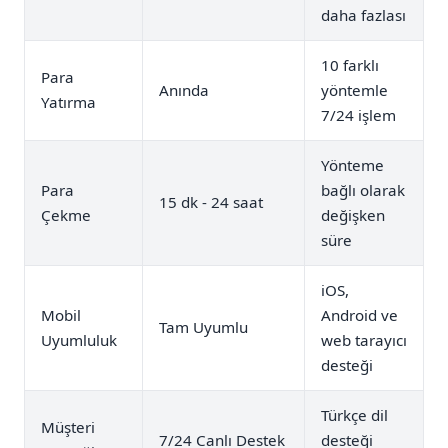
daha fazlası
10 farklı
Para
Anında
yöntemle
Yatırma
7/24 işlem
Yönteme
Para
bağlı olarak
15 dk - 24 saat
Çekme
değişken
süre
iOS,
Mobil
Android ve
Tam Uyumlu
Uyumluluk
web tarayıcı
desteği
Türkçe dil
Müşteri
7/24 Canlı Destek
desteği