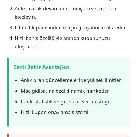
Anlık olarak devam eden maçları ve oranları
inceleyin.
İstatistik panelinden maçın gidişatını analiz edin.
Hızlı bahis özelliğiyle anında kuponunuzu
oluşturun.
Canlı Bahis Avantajları
Anlık oran güncellemeleri ve yüksek limitler
Maç gidişatına özel dinamik marketler
Canlı istatistik ve grafiksel veri desteği
Hızlı kupon onaylama sistemi