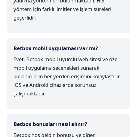
yatırma yöntemleri bulunmaktadır. Her
yöntem için farklı limitler ve işlem süreleri
geçerlidir.
Betbox mobil uygulaması var mı?
Evet, Betbox mobil uyumlu web sitesi ve özel
mobil uygulama seçenekleri sunarak
kullanıcıların her yerden erişimini kolaylaştırır.
iOS ve Android cihazlarda sorunsuz
çalışmaktadır.
Betbox bonusları nasıl alınır?
Betbox hoş geldin bonusu ve diğer