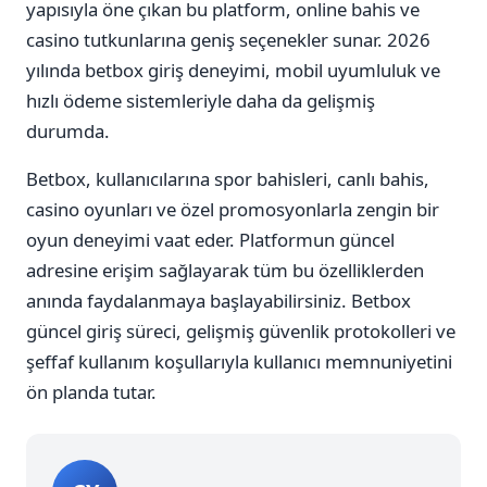
yapısıyla öne çıkan bu platform, online bahis ve
casino tutkunlarına geniş seçenekler sunar. 2026
yılında betbox giriş deneyimi, mobil uyumluluk ve
hızlı ödeme sistemleriyle daha da gelişmiş
durumda.
Betbox, kullanıcılarına spor bahisleri, canlı bahis,
casino oyunları ve özel promosyonlarla zengin bir
oyun deneyimi vaat eder. Platformun güncel
adresine erişim sağlayarak tüm bu özelliklerden
anında faydalanmaya başlayabilirsiniz. Betbox
güncel giriş süreci, gelişmiş güvenlik protokolleri ve
şeffaf kullanım koşullarıyla kullanıcı memnuniyetini
ön planda tutar.