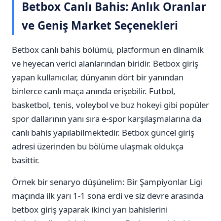
Betbox Canlı Bahis: Anlık Oranlar
ve Geniş Market Seçenekleri
Betbox canlı bahis bölümü, platformun en dinamik
ve heyecan verici alanlarından biridir. Betbox giriş
yapan kullanıcılar, dünyanın dört bir yanından
binlerce canlı maça anında erişebilir. Futbol,
basketbol, tenis, voleybol ve buz hokeyi gibi popüler
spor dallarının yanı sıra e-spor karşılaşmalarına da
canlı bahis yapılabilmektedir. Betbox güncel giriş
adresi üzerinden bu bölüme ulaşmak oldukça
basittir.
Örnek bir senaryo düşünelim: Bir Şampiyonlar Ligi
maçında ilk yarı 1-1 sona erdi ve siz devre arasında
betbox giriş yaparak ikinci yarı bahislerini