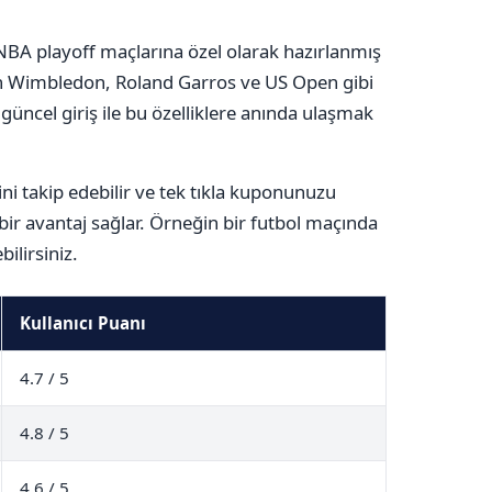
NBA playoff maçlarına özel olarak hazırlanmış
 için Wimbledon, Roland Garros ve US Open gibi
güncel giriş ile bu özelliklere anında ulaşmak
rini takip edebilir ve tek tıkla kuponunuzu
ük bir avantaj sağlar. Örneğin bir futbol maçında
ilirsiniz.
Kullanıcı Puanı
4.7 / 5
4.8 / 5
4.6 / 5