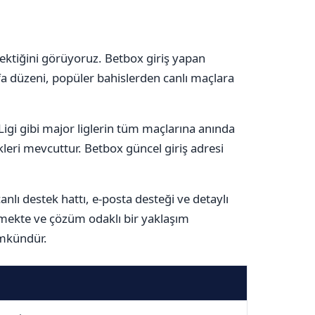
ektiğini görüyoruz. Betbox giriş yapan
yfa düzeni, popüler bahislerden canlı maçlara
Ligi gibi major liglerin tüm maçlarına anında
kleri mevcuttur. Betbox güncel giriş adresi
anlı destek hattı, e-posta desteği ve detaylı
rmekte ve çözüm odaklı bir yaklaşım
ümkündür.