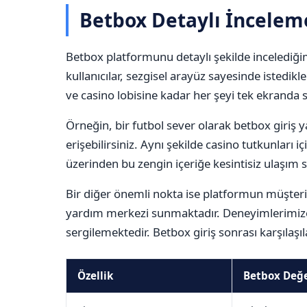
Betbox Detaylı İncelem
Betbox platformunu detaylı şekilde incelediği
kullanıcılar, sezgisel arayüz sayesinde istedik
ve casino lobisine kadar her şeyi tek ekranda 
Örneğin, bir futbol sever olarak betbox giriş 
erişebilirsiniz. Aynı şekilde casino tutkunları
üzerinden bu zengin içeriğe kesintisiz ulaşım 
Bir diğer önemli nokta ise platformun müşteri h
yardım merkezi sunmaktadır. Deneyimlerimize 
sergilemektedir. Betbox giriş sonrası karşıla
Özellik
Betbox Değ