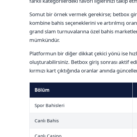
farklı kategorilerdeki favori liglerinizi takip e
Somut bir örnek vermek gerekirse; betbox giri
kombine bahis seçeneklerini ve artırılmış oran
grand slam turnuvalarına özel bahis marketleri 
mümkündür.
Platformun bir diğer dikkat çekici yönü ise hızl
oluşturabilirsiniz. Betbox giriş sonrası aktif ed
kırmızı kart çıktığında oranlar anında güncellen
Bölüm
Spor Bahisleri
Canlı Bahis
Canlı Casino