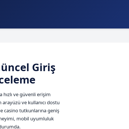
üncel Giriş
nceleme
 hızlı ve güvenli erişim
n arayüzü ve kullanıcı dostu
ve casino tutkunlarına geniş
eneyimi, mobil uyumluluk
ş durumda.