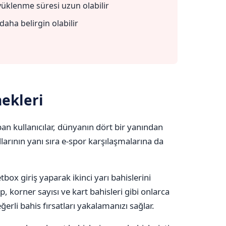
yüklenme süresi uzun olabilir
aha belirgin olabilir
nekleri
an kullanıcılar, dünyanın dört bir yanından
llarının yanı sıra e-spor karşılaşmalarına da
ox giriş yaparak ikinci yarı bahislerini
 korner sayısı ve kart bahisleri gibi onlarca
erli bahis fırsatları yakalamanızı sağlar.