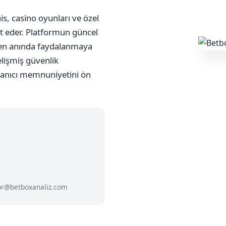
his, casino oyunları ve özel
t eder. Platformun güncel
den anında faydalanmaya
elişmiş güvenlik
ullanıcı memnuniyetini ön
tor@betboxanaliz.com