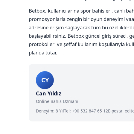
Betbox, kullanıcılarına spor bahisleri, canlı ba
promosyonlarla zengin bir oyun deneyimi vaa
adresine erişim sağlayarak tüm bu özellikler
başlayabilirsiniz. Betbox güncel giriş süreci, g
protokolleri ve şeffaf kullanım koşullarıyla k
planda tutar.
CY
Can Yıldız
Online Bahis Uzmanı
Deneyim: 8 Yıl
Tel: +90 532 847 65 12
E-posta: edi