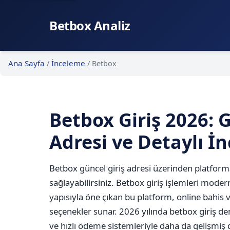
Betbox Analiz
Ana Sayfa
İnceleme
/
/
Betbox
Betbox Giriş 2026: G
Adresi ve Detaylı İ
Betbox güncel giriş adresi üzerinden platforma
sağlayabilirsiniz. Betbox giriş işlemleri moder
yapısıyla öne çıkan bu platform, online bahis 
seçenekler sunar. 2026 yılında betbox giriş d
ve hızlı ödeme sistemleriyle daha da gelişmi