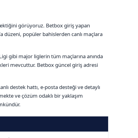
ektiğini görüyoruz. Betbox giriş yapan
yfa düzeni, popüler bahislerden canlı maçlara
Ligi gibi major liglerin tüm maçlarına anında
kleri mevcuttur. Betbox güncel giriş adresi
anlı destek hattı, e-posta desteği ve detaylı
rmekte ve çözüm odaklı bir yaklaşım
ümkündür.