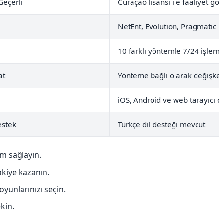
Geçerli
Curaçao lisansı ile faaliyet gö
NetEnt, Evolution, Pragmatic 
10 farklı yöntemle 7/24 işle
at
Yönteme bağlı olarak değişk
iOS, Android ve web tarayıcı 
estek
Türkçe dil desteği mevcut
im sağlayın.
kiye kazanın.
yunlarınızı seçin.
kin.