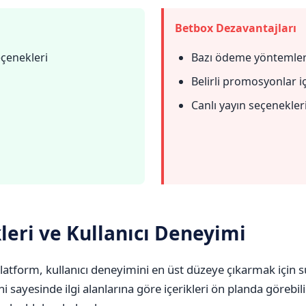
Betbox Dezavantajları
eçenekleri
Bazı ödeme yöntemler
Belirli promosyonlar i
Canlı yayın seçenekleri 
leri ve Kullanıcı Deneyimi
platform, kullanıcı deneyimini en üst düzeye çıkarmak için 
zeni sayesinde ilgi alanlarına göre içerikleri ön planda görebil