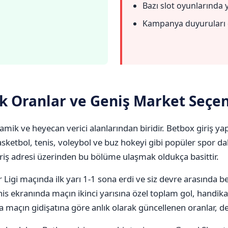
Bazı slot oyunlarında 
Kampanya duyuruları d
ık Oranlar ve Geniş Market Seçe
ik ve heyecan verici alanlarından biridir. Betbox giriş yap
basketbol, tenis, voleybol ve buz hokeyi gibi popüler spor da
iriş adresi üzerinden bu bölüme ulaşmak oldukça basittir.
gi maçında ilk yarı 1-1 sona erdi ve siz devre arasında betb
s ekranında maçın ikinci yarısına özel toplam gol, handikap,
a maçın gidişatına göre anlık olarak güncellenen oranlar, değ