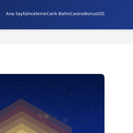
Ana Sayfa
İnceleme
Canlı Bahis
Casino
Bonus
SSS