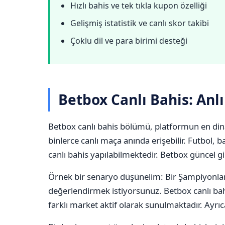
Hızlı bahis ve tek tıkla kupon özelliği
Gelişmiş istatistik ve canlı skor takibi
Çoklu dil ve para birimi desteği
Betbox Canlı Bahis: Anl
Betbox canlı bahis bölümü, platformun en dinam
binlerce canlı maça anında erişebilir. Futbol, 
canlı bahis yapılabilmektedir. Betbox güncel g
Örnek bir senaryo düşünelim: Bir Şampiyonlar Li
değerlendirmek istiyorsunuz. Betbox canlı bahi
farklı market aktif olarak sunulmaktadır. Ayrıc