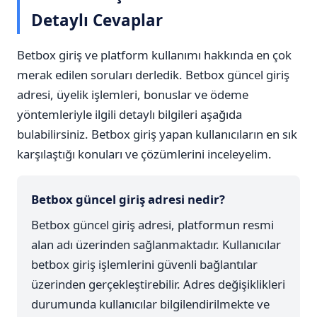
Detaylı Cevaplar
Betbox giriş ve platform kullanımı hakkında en çok
merak edilen soruları derledik. Betbox güncel giriş
adresi, üyelik işlemleri, bonuslar ve ödeme
yöntemleriyle ilgili detaylı bilgileri aşağıda
bulabilirsiniz. Betbox giriş yapan kullanıcıların en sık
karşılaştığı konuları ve çözümlerini inceleyelim.
Betbox güncel giriş adresi nedir?
Betbox güncel giriş adresi, platformun resmi
alan adı üzerinden sağlanmaktadır. Kullanıcılar
betbox giriş işlemlerini güvenli bağlantılar
üzerinden gerçekleştirebilir. Adres değişiklikleri
durumunda kullanıcılar bilgilendirilmekte ve