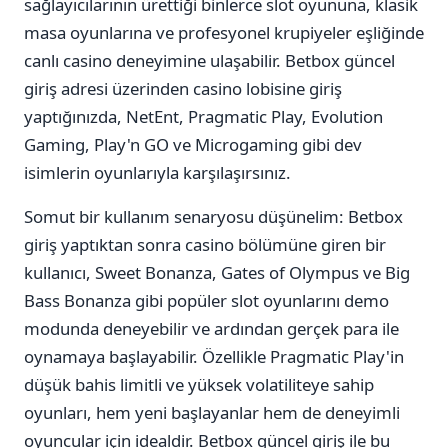
sağlayıcılarının ürettiği binlerce slot oyununa, klasik
masa oyunlarına ve profesyonel krupiyeler eşliğinde
canlı casino deneyimine ulaşabilir. Betbox güncel
giriş adresi üzerinden casino lobisine giriş
yaptığınızda, NetEnt, Pragmatic Play, Evolution
Gaming, Play'n GO ve Microgaming gibi dev
isimlerin oyunlarıyla karşılaşırsınız.
Somut bir kullanım senaryosu düşünelim: Betbox
giriş yaptıktan sonra casino bölümüne giren bir
kullanıcı, Sweet Bonanza, Gates of Olympus ve Big
Bass Bonanza gibi popüler slot oyunlarını demo
modunda deneyebilir ve ardından gerçek para ile
oynamaya başlayabilir. Özellikle Pragmatic Play'in
düşük bahis limitli ve yüksek volatiliteye sahip
oyunları, hem yeni başlayanlar hem de deneyimli
oyuncular için idealdir. Betbox güncel giriş ile bu