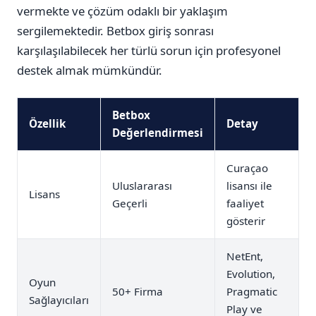
vermekte ve çözüm odaklı bir yaklaşım
sergilemektedir. Betbox giriş sonrası
karşılaşılabilecek her türlü sorun için profesyonel
destek almak mümkündür.
Betbox
Özellik
Detay
Değerlendirmesi
Curaçao
Uluslararası
lisansı ile
Lisans
Geçerli
faaliyet
gösterir
NetEnt,
Evolution,
Oyun
50+ Firma
Pragmatic
Sağlayıcıları
Play ve