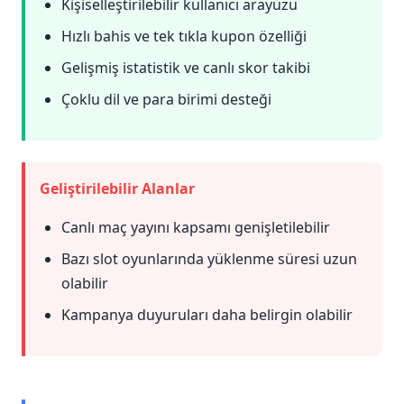
Kişiselleştirilebilir kullanıcı arayüzü
Hızlı bahis ve tek tıkla kupon özelliği
Gelişmiş istatistik ve canlı skor takibi
Çoklu dil ve para birimi desteği
Geliştirilebilir Alanlar
Canlı maç yayını kapsamı genişletilebilir
Bazı slot oyunlarında yüklenme süresi uzun
olabilir
Kampanya duyuruları daha belirgin olabilir