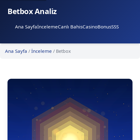
Betbox Analiz
Ana Sayfa
İnceleme
Canlı Bahis
Casino
Bonus
SSS
Ana Sayfa
İnceleme
/
/
Betbox