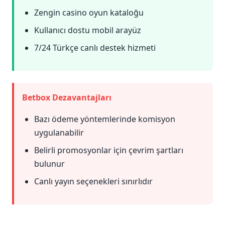
Zengin casino oyun kataloğu
Kullanıcı dostu mobil arayüz
7/24 Türkçe canlı destek hizmeti
Betbox Dezavantajları
Bazı ödeme yöntemlerinde komisyon
uygulanabilir
Belirli promosyonlar için çevrim şartları
bulunur
Canlı yayın seçenekleri sınırlıdır