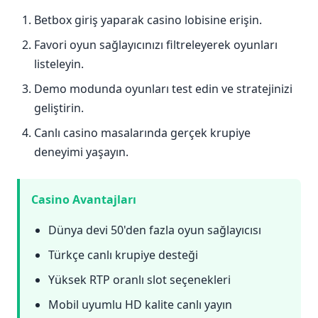
Betbox giriş yaparak casino lobisine erişin.
Favori oyun sağlayıcınızı filtreleyerek oyunları
listeleyin.
Demo modunda oyunları test edin ve stratejinizi
geliştirin.
Canlı casino masalarında gerçek krupiye
deneyimi yaşayın.
Casino Avantajları
Dünya devi 50'den fazla oyun sağlayıcısı
Türkçe canlı krupiye desteği
Yüksek RTP oranlı slot seçenekleri
Mobil uyumlu HD kalite canlı yayın