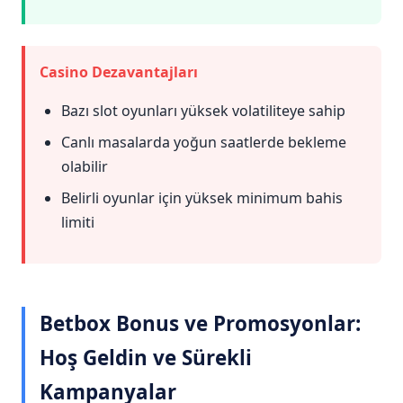
Casino Dezavantajları
Bazı slot oyunları yüksek volatiliteye sahip
Canlı masalarda yoğun saatlerde bekleme
olabilir
Belirli oyunlar için yüksek minimum bahis
limiti
Betbox Bonus ve Promosyonlar:
Hoş Geldin ve Sürekli
Kampanyalar