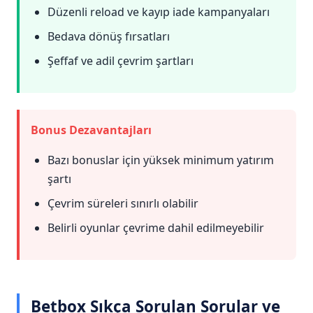
Düzenli reload ve kayıp iade kampanyaları
Bedava dönüş fırsatları
Şeffaf ve adil çevrim şartları
Bonus Dezavantajları
Bazı bonuslar için yüksek minimum yatırım
şartı
Çevrim süreleri sınırlı olabilir
Belirli oyunlar çevrime dahil edilmeyebilir
Betbox Sıkça Sorulan Sorular ve