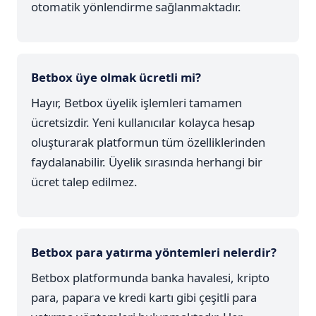
otomatik yönlendirme sağlanmaktadır.
Betbox üye olmak ücretli mi?
Hayır, Betbox üyelik işlemleri tamamen
ücretsizdir. Yeni kullanıcılar kolayca hesap
oluşturarak platformun tüm özelliklerinden
faydalanabilir. Üyelik sırasında herhangi bir
ücret talep edilmez.
Betbox para yatırma yöntemleri nelerdir?
Betbox platformunda banka havalesi, kripto
para, papara ve kredi kartı gibi çeşitli para