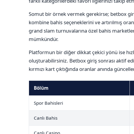
farklı kategorilerdeki favori liglerinizi takip e
Somut bir örnek vermek gerekirse; betbox giri
kombine bahis seçeneklerini ve artırılmış oran
grand slam turnuvalarına özel bahis marketleri 
mümkündür.
Platformun bir diğer dikkat çekici yönü ise hızl
oluşturabilirsiniz. Betbox giriş sonrası aktif ed
kırmızı kart çıktığında oranlar anında güncellen
Bölüm
Spor Bahisleri
Canlı Bahis
Canlı Casino