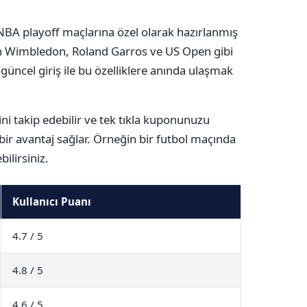
NBA playoff maçlarına özel olarak hazırlanmış
 için Wimbledon, Roland Garros ve US Open gibi
güncel giriş ile bu özelliklere anında ulaşmak
rini takip edebilir ve tek tıkla kuponunuzu
ük bir avantaj sağlar. Örneğin bir futbol maçında
ilirsiniz.
Kullanıcı Puanı
4.7 / 5
4.8 / 5
4.6 / 5