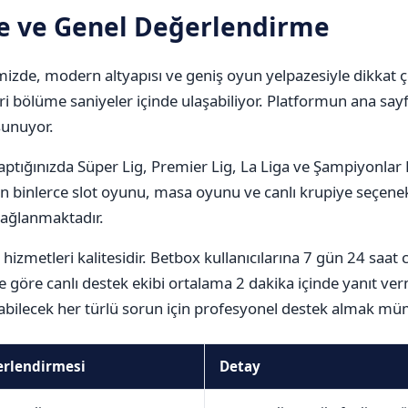
e ve Genel Değerlendirme
mizde, modern altyapısı ve geniş oyun yelpazesiyle dikkat ç
leri bölüme saniyeler içinde ulaşabiliyor. Platformun ana sa
sunuyor.
yaptığınızda Süper Lig, Premier Lig, La Liga ve Şampiyonlar 
 için binlerce slot oyunu, masa oyunu ve canlı krupiye seçene
sağlanmaktadır.
izmetleri kalitesidir. Betbox kullanıcılarına 7 gün 24 saat c
göre canlı destek ekibi ortalama 2 dakika içinde yanıt ve
şılabilecek her türlü sorun için profesyonel destek almak m
erlendirmesi
Detay