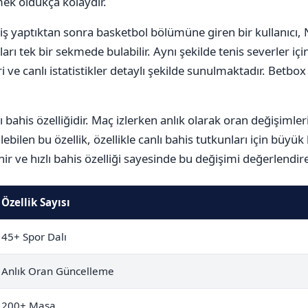
tmek oldukça kolaydır.
ş yaptıktan sonra basketbol bölümüne giren bir kullanıcı, 
ları tek bir sekmede bulabilir. Aynı şekilde tenis severler
ve canlı istatistikler detaylı şekilde sunulmaktadır. Betbox 
ı bahis özelliğidir. Maç izlerken anlık olarak oran değişimle
ilebilen bu özellik, özellikle canlı bahis tutkunları için büy
ir ve hızlı bahis özelliği sayesinde bu değişimi değerlendireb
Özellik Sayısı
45+ Spor Dalı
Anlık Oran Güncelleme
200+ Masa