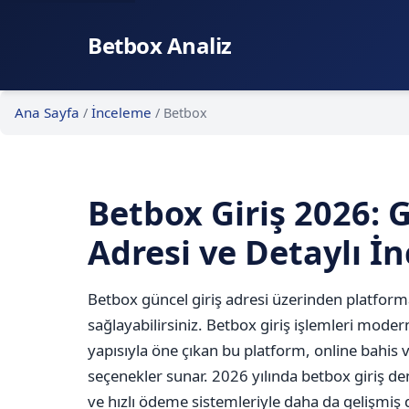
Betbox Analiz
Ana Sayfa
İnceleme
/
/
Betbox
Betbox Giriş 2026: G
Adresi ve Detaylı İ
Betbox güncel giriş adresi üzerinden platforma
sağlayabilirsiniz. Betbox giriş işlemleri moder
yapısıyla öne çıkan bu platform, online bahis 
seçenekler sunar. 2026 yılında betbox giriş d
ve hızlı ödeme sistemleriyle daha da gelişmi