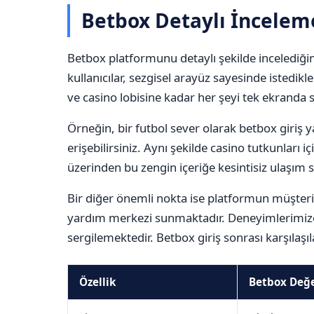
Betbox Detaylı İncelem
Betbox platformunu detaylı şekilde incelediği
kullanıcılar, sezgisel arayüz sayesinde istedik
ve casino lobisine kadar her şeyi tek ekranda 
Örneğin, bir futbol sever olarak betbox giriş 
erişebilirsiniz. Aynı şekilde casino tutkunları
üzerinden bu zengin içeriğe kesintisiz ulaşım 
Bir diğer önemli nokta ise platformun müşteri h
yardım merkezi sunmaktadır. Deneyimlerimize 
sergilemektedir. Betbox giriş sonrası karşıla
Özellik
Betbox Değ