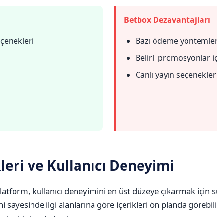
Betbox Dezavantajları
eçenekleri
Bazı ödeme yöntemler
Belirli promosyonlar i
Canlı yayın seçenekleri 
leri ve Kullanıcı Deneyimi
platform, kullanıcı deneyimini en üst düzeye çıkarmak için 
zeni sayesinde ilgi alanlarına göre içerikleri ön planda görebil