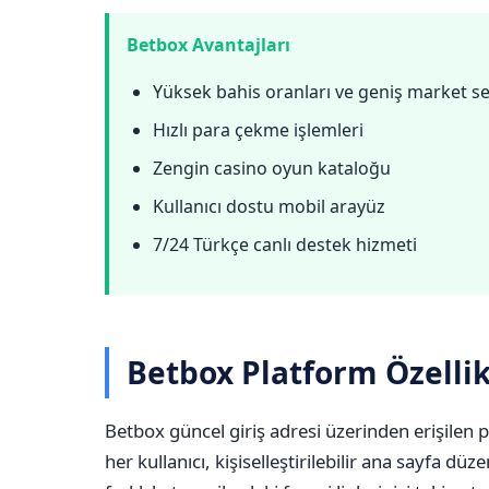
Betbox Avantajları
Yüksek bahis oranları ve geniş market s
Hızlı para çekme işlemleri
Zengin casino oyun kataloğu
Kullanıcı dostu mobil arayüz
7/24 Türkçe canlı destek hizmeti
Betbox Platform Özellik
Betbox güncel giriş adresi üzerinden erişilen 
her kullanıcı, kişiselleştirilebilir ana sayfa dü