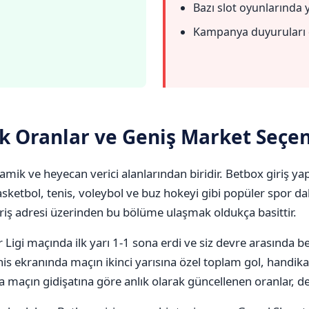
Bazı slot oyunlarında 
Kampanya duyuruları d
ık Oranlar ve Geniş Market Seçe
ik ve heyecan verici alanlarından biridir. Betbox giriş yap
basketbol, tenis, voleybol ve buz hokeyi gibi popüler spor da
iriş adresi üzerinden bu bölüme ulaşmak oldukça basittir.
gi maçında ilk yarı 1-1 sona erdi ve siz devre arasında betb
s ekranında maçın ikinci yarısına özel toplam gol, handikap,
a maçın gidişatına göre anlık olarak güncellenen oranlar, değ