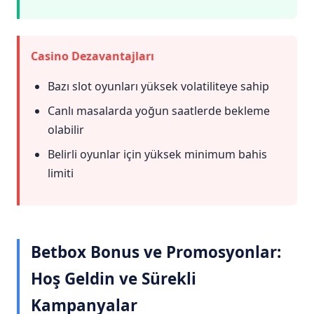
Casino Dezavantajları
Bazı slot oyunları yüksek volatiliteye sahip
Canlı masalarda yoğun saatlerde bekleme
olabilir
Belirli oyunlar için yüksek minimum bahis
limiti
Betbox Bonus ve Promosyonlar:
Hoş Geldin ve Sürekli
Kampanyalar