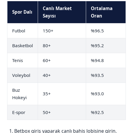
Canlı Market
Ortalama
Spor Dalı
Sayısı
Oran
Futbol
150+
%96.5
Basketbol
80+
%95.2
Tenis
60+
%94.8
Voleybol
40+
%93.5
Buz
35+
%93.0
Hokeyi
E-spor
50+
%92.5
Betbox giriş yaparak canlı bahis lobisine girin.