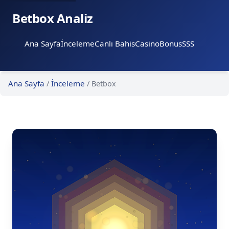
Betbox Analiz
Ana Sayfa
İnceleme
Canlı Bahis
Casino
Bonus
SSS
Ana Sayfa
İnceleme
/
/
Betbox