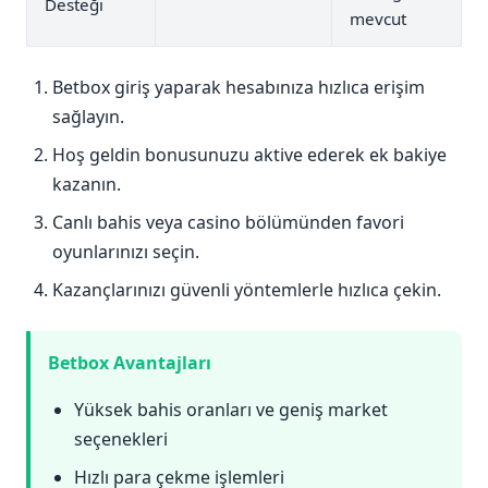
Desteği
mevcut
Betbox giriş yaparak hesabınıza hızlıca erişim
sağlayın.
Hoş geldin bonusunuzu aktive ederek ek bakiye
kazanın.
Canlı bahis veya casino bölümünden favori
oyunlarınızı seçin.
Kazançlarınızı güvenli yöntemlerle hızlıca çekin.
Betbox Avantajları
Yüksek bahis oranları ve geniş market
seçenekleri
Hızlı para çekme işlemleri