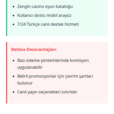
Zengin casino oyun kataloğu
Kullanıcı dostu mobil arayüz
7/24 Türkçe canlı destek hizmeti
Betbox Dezavantajları
Bazı ödeme yöntemlerinde komisyon
uygulanabilir
Belirli promosyonlar için çevrim şartları
bulunur
Canlı yayın seçenekleri sınırlıdır