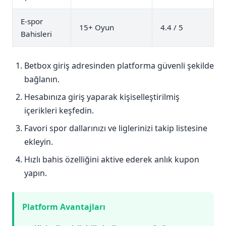
E-spor
15+ Oyun
4.4 / 5
Bahisleri
Betbox giriş adresinden platforma güvenli şekilde
bağlanın.
Hesabınıza giriş yaparak kişiselleştirilmiş
içerikleri keşfedin.
Favori spor dallarınızı ve liglerinizi takip listesine
ekleyin.
Hızlı bahis özelliğini aktive ederek anlık kupon
yapın.
Platform Avantajları